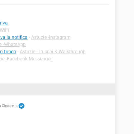
riva
-WiFi
va la notifica
-
Astuzie -Instagram
e -WhatsApp
so fuoco
-
Astuzie -Trucchi & Walkthrough
zie -Facebook Messenger
 Ciccarello