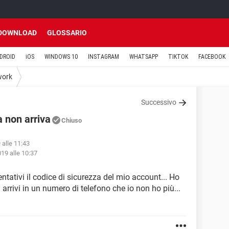
DOWNLOAD
GLOSSARIO
DROID
iOS
WINDOWS 10
INSTAGRAM
WHATSAPP
TIKTOK
FACEBOOK
work
Successivo
 non arriva
Chiuso
 alle 11:43
19 alle 10:37
tativi il codice di sicurezza del mio account... Ho
arrivi in un numero di telefono che io non ho più...