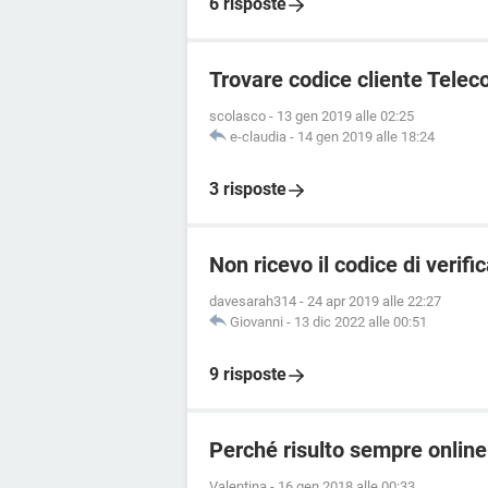
6 risposte
Trovare codice cliente Telec
scolasco
-
13 gen 2019 alle 02:25
e-claudia
-
14 gen 2019 alle 18:24
3 risposte
Non ricevo il codice di verif
davesarah314
-
24 apr 2019 alle 22:27
Giovanni
-
13 dic 2022 alle 00:51
9 risposte
Perché risulto sempre onli
Valentina
-
16 gen 2018 alle 00:33