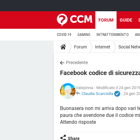
FORUM
GUIDE
COVID-19
GAMING
INTRATTENIMENTO
AN
Forum
Internet
Social Net
Precedente
Facebook codice di sicurezza
Valepinna
- Modificato il 24 gen 2019
Claudia Scarciolla
-
24 gen 20
Buonasera non mi arriva dopo vari ten
paura che avendone due il codice mi 
Attendo risposte
Share