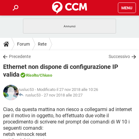
MENU
HOME
COVID-19
GAMING
GUIDE
Forum
Rete
INTRATTENIMENTO
ANDROID
COVID-19
GAMING
DOWNLOAD
Precedente
Successivo
iOS
WINDOWS 10
INTRATTENIMENTO
ANDROID
Ethernet non dispone di configurazione IP
INSTAGRAM
COVID-19
WHATSAPP
GAMING
FORUM
iOS
WINDOWS 10
valida
Risolto
/Chiuso
TIKTOK
INTRATTENIMENTO
FACEBOOK
ANDROID
INSTAGRAM
COVID-19
WHATSAPP
GAMING
GLOSSARIO
HARDWARE
iOS
WINDOWS 10
rusluc53
- Modificato il 27 nov 2018 alle 10:26
TIKTOK
INTRATTENIMENTO
FACEBOOK
ANDROID
rusluc53 -
27 nov 2018 alle 20:27
INSTAGRAM
COVID-19
WHATSAPP
GAMING
HARDWARE
iOS
WINDOWS 10
Ciao, da questa mattina non riesco a collegarmi ad internet
TIKTOK
INTRATTENIMENTO
FACEBOOK
ANDROID
INSTAGRAM
WHATSAPP
per il motivo in oggetto, ho effettuato due volte il
HARDWARE
iOS
WINDOWS 10
procedimento di scrivere nel prompt dei comandi di W 10 i
TIKTOK
FACEBOOK
seguenti comandi:
INSTAGRAM
WHATSAPP
netsh winsock reset
HARDWARE