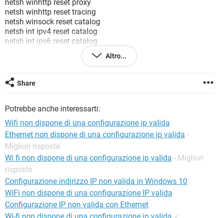
netsh winhttp reset proxy
TIKTOK
FACEBOOK
netsh winhttp reset tracing
HARDWARE
netsh winsock reset catalog
netsh int ipv4 reset catalog
netsh int ipv6 reset catalog
ma non ho risolto, qualcuno mi può aiutare?
Altro...
Share
Configurazione:
Windows / Chrome 70.0.3538.102
Potrebbe anche interessarti:
Wifi non dispone di una configurazione ip valida
Ethernet non dispone di una configurazione ip valida
-
Migliori risposte
Wi fi non dispone di una configurazione ip valida
- Migliori
risposte
Configurazione indirizzo IP non valida in Windows 10
WiFi non dispone di una configurazione IP valida
Configurazione IP non valida con Ethernet
Wi-fi non dispone di una configurazione ip valida
✓