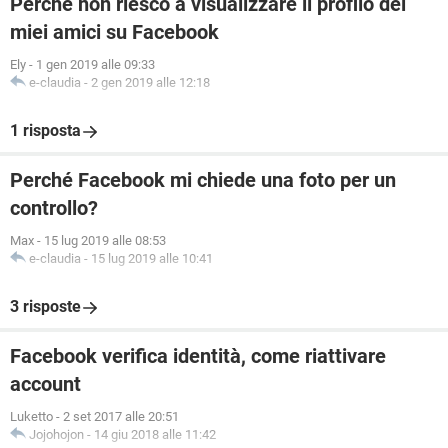
Perché non riesco a visualizzare il profilo dei
miei amici su Facebook
Ely
-
1 gen 2019 alle 09:33
e-claudia
-
2 gen 2019 alle 12:18
1 risposta
Perché Facebook mi chiede una foto per un
controllo?
Max
-
15 lug 2019 alle 08:53
e-claudia
-
15 lug 2019 alle 10:41
3 risposte
Facebook verifica identità, come riattivare
account
Luketto
-
2 set 2017 alle 20:51
Jojohojon
-
14 giu 2018 alle 11:42