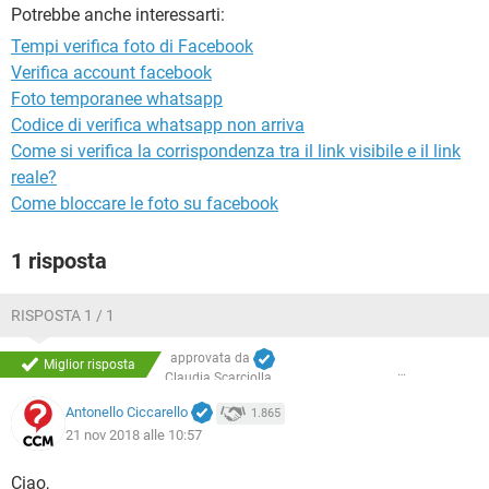
TIKTOK
FACEBOOK
Potrebbe anche interessarti:
Tempi verifica foto di Facebook
HARDWARE
Verifica account facebook
Foto temporanee whatsapp
Codice di verifica whatsapp non arriva
Come si verifica la corrispondenza tra il link visibile e il link
reale?
Come bloccare le foto su facebook
1 risposta
RISPOSTA 1 / 1
approvata da
Miglior risposta
Claudia Scarciolla
Antonello Ciccarello
1.865
21 nov 2018 alle 10:57
Ciao,