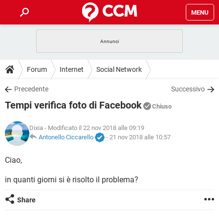
MENU
HOME
COVID-19
GAMING
GUIDE
Forum
Internet
Social Network
INTRATTENIMENTO
ANDROID
COVID-19
GAMING
DOWNLOAD
Precedente
Successivo
iOS
WINDOWS 10
INTRATTENIMENTO
ANDROID
Tempi verifica foto di Facebook
INSTAGRAM
COVID-19
WHATSAPP
GAMING
Chiuso
FORUM
iOS
WINDOWS 10
TIKTOK
INTRATTENIMENTO
FACEBOOK
ANDROID
Dixia
- Modificato il 22 nov 2018 alle 09:19
INSTAGRAM
COVID-19
WHATSAPP
GAMING
GLOSSARIO
Antonello Ciccarello
-
21 nov 2018 alle 10:57
HARDWARE
iOS
WINDOWS 10
TIKTOK
INTRATTENIMENTO
FACEBOOK
ANDROID
INSTAGRAM
COVID-19
WHATSAPP
GAMING
Ciao,
HARDWARE
iOS
WINDOWS 10
TIKTOK
INTRATTENIMENTO
FACEBOOK
ANDROID
in quanti giorni si è risolto il problema?
INSTAGRAM
WHATSAPP
HARDWARE
iOS
WINDOWS 10
TIKTOK
FACEBOOK
Share
INSTAGRAM
WHATSAPP
HARDWARE