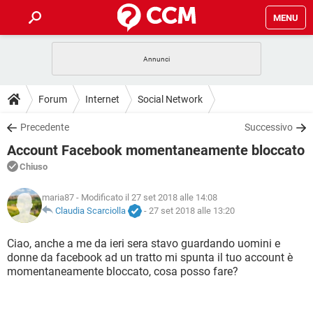
MENU
HOME
COVID-19
GAMING
GUIDE
Forum
Internet
Social Network
INTRATTENIMENTO
ANDROID
COVID-19
GAMING
DOWNLOAD
Precedente
Successivo
iOS
WINDOWS 10
INTRATTENIMENTO
ANDROID
Account Facebook momentaneamente bloccato
INSTAGRAM
COVID-19
WHATSAPP
GAMING
FORUM
iOS
WINDOWS 10
Chiuso
TIKTOK
INTRATTENIMENTO
FACEBOOK
ANDROID
INSTAGRAM
COVID-19
WHATSAPP
GAMING
GLOSSARIO
maria87
- Modificato il 27 set 2018 alle 14:08
HARDWARE
iOS
WINDOWS 10
TIKTOK
INTRATTENIMENTO
FACEBOOK
ANDROID
Claudia Scarciolla
-
27 set 2018 alle 13:20
INSTAGRAM
COVID-19
WHATSAPP
GAMING
HARDWARE
iOS
WINDOWS 10
Ciao, anche a me da ieri sera stavo guardando uomini e
TIKTOK
INTRATTENIMENTO
FACEBOOK
ANDROID
donne da facebook ad un tratto mi spunta il tuo account è
INSTAGRAM
WHATSAPP
momentaneamente bloccato, cosa posso fare?
HARDWARE
iOS
WINDOWS 10
TIKTOK
FACEBOOK
INSTAGRAM
WHATSAPP
HARDWARE