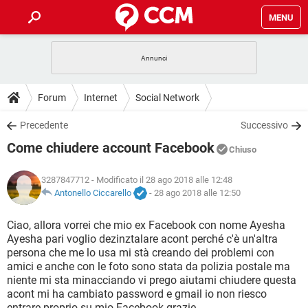
MENU
HOME
COVID-19
GAMING
GUIDE
Forum
Internet
Social Network
INTRATTENIMENTO
ANDROID
COVID-19
GAMING
DOWNLOAD
Precedente
Successivo
iOS
WINDOWS 10
INTRATTENIMENTO
ANDROID
Come chiudere account Facebook
INSTAGRAM
COVID-19
WHATSAPP
GAMING
Chiuso
FORUM
iOS
WINDOWS 10
TIKTOK
INTRATTENIMENTO
FACEBOOK
ANDROID
3287847712
- Modificato il 28 ago 2018 alle 12:48
INSTAGRAM
COVID-19
WHATSAPP
GAMING
GLOSSARIO
Antonello Ciccarello
-
28 ago 2018 alle 12:50
HARDWARE
iOS
WINDOWS 10
TIKTOK
INTRATTENIMENTO
FACEBOOK
ANDROID
INSTAGRAM
COVID-19
WHATSAPP
GAMING
Ciao, allora vorrei che mio ex Facebook con nome Ayesha
HARDWARE
iOS
WINDOWS 10
Ayesha pari voglio dezinztalare acont perché c'è un'altra
TIKTOK
INTRATTENIMENTO
FACEBOOK
ANDROID
persona che me lo usa mi stà creando dei problemi con
INSTAGRAM
WHATSAPP
amici e anche con le foto sono stata da polizia postale ma
HARDWARE
iOS
WINDOWS 10
TIKTOK
FACEBOOK
niente mi sta minacciando vi prego aiutami chiudere questa
INSTAGRAM
WHATSAPP
acont mi ha cambiato password e gmail io non riesco
HARDWARE
entrare proprio su mio Facebook grazie