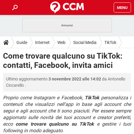
MENU
HOME
COVID-19
GAMING
GUIDE
Guide
Internet
Web
Social Media
TikTok
INTRATTENIMENTO
ANDROID
COVID-19
GAMING
DOWNLOAD
Come trovare qualcuno su TikTok:
iOS
WINDOWS 10
INTRATTENIMENTO
ANDROID
contatti, Facebook, invita amici
INSTAGRAM
COVID-19
WHATSAPP
GAMING
FORUM
iOS
WINDOWS 10
TIKTOK
INTRATTENIMENTO
FACEBOOK
ANDROID
Ultimo aggiornamento
3 novembre 2022 alle 14:02
da
Antonello
INSTAGRAM
COVID-19
WHATSAPP
GAMING
GLOSSARIO
HARDWARE
iOS
Ciccarello
.
WINDOWS 10
TIKTOK
INTRATTENIMENTO
FACEBOOK
ANDROID
INSTAGRAM
COVID-19
WHATSAPP
GAMING
Proprio come Instagram e Facebook,
TikTok
personalizza i
HARDWARE
iOS
WINDOWS 10
contenuti che visualizzi nell’app in base agli account che
TIKTOK
INTRATTENIMENTO
FACEBOOK
ANDROID
segui e agli account che ti sono piaciuti. Per essere sempre
INSTAGRAM
WHATSAPP
HARDWARE
iOS
WINDOWS 10
aggiornato sulle novità dei tuoi account e creator preferiti,
TIKTOK
FACEBOOK
ecco
come trovare qualcuno su TikTok
e gestire i tuoi
INSTAGRAM
WHATSAPP
following in modo adeguato
.
HARDWARE