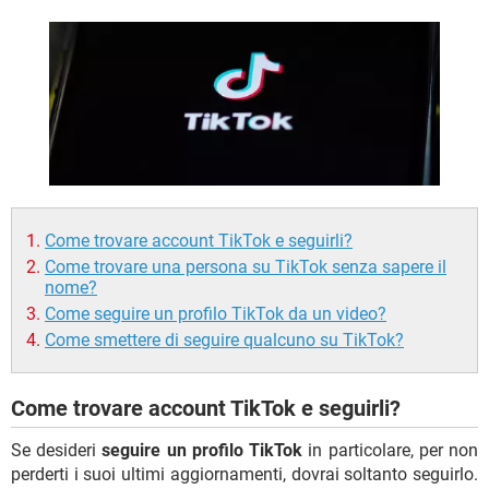
TIKTOK
FACEBOOK
HARDWARE
Come trovare account TikTok e seguirli?
Come trovare una persona su TikTok senza sapere il
nome?
Come seguire un profilo TikTok da un video?
Come smettere di seguire qualcuno su TikTok?
Come trovare account TikTok e seguirli?
Se desideri
seguire un profilo TikTok
in particolare, per non
perderti i suoi ultimi aggiornamenti, dovrai soltanto seguirlo.