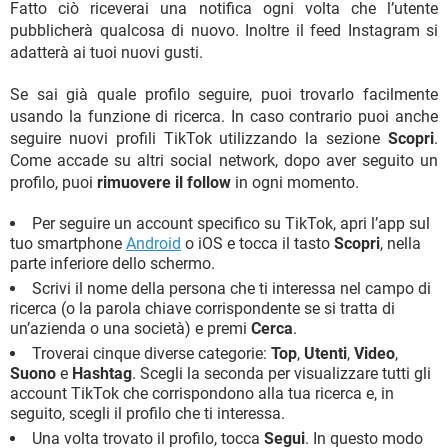
Fatto ciò riceverai una notifica ogni volta che l’utente
pubblicherà qualcosa di nuovo. Inoltre il feed Instagram si
adatterà ai tuoi nuovi gusti.
Se sai già quale profilo seguire, puoi trovarlo facilmente
usando la funzione di ricerca. In caso contrario puoi anche
seguire nuovi profili TikTok utilizzando la sezione
Scopri
.
Come accade su altri social network, dopo aver seguito un
profilo, puoi
rimuovere il follow
in ogni momento.
Per seguire un account specifico su TikTok, apri l’app sul
tuo smartphone
Android
o iOS e tocca il tasto
Scopri
, nella
parte inferiore dello schermo.
Scrivi il nome della persona che ti interessa nel campo di
ricerca (o la parola chiave corrispondente se si tratta di
un’azienda o una società) e premi
Cerca
.
Troverai cinque diverse categorie:
Top
,
Utenti
,
Video
,
Suono
e
Hashtag
. Scegli la seconda per visualizzare tutti gli
account TikTok che corrispondono alla tua ricerca e, in
seguito, scegli il profilo che ti interessa.
Una volta trovato il profilo, tocca
Segui
. In questo modo