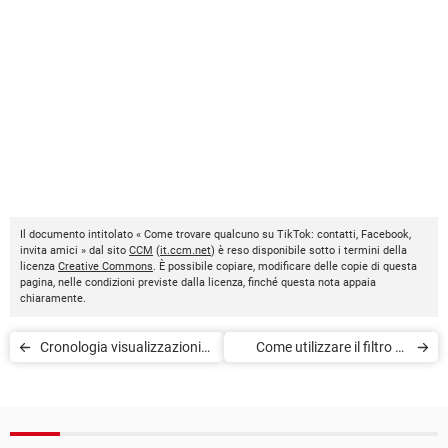
Il documento intitolato « Come trovare qualcuno su TikTok: contatti, Facebook,
invita amici » dal sito
CCM
(
it.ccm.net
) è reso disponibile sotto i termini della
licenza
Creative Commons
. È possibile copiare, modificare delle copie di questa
pagina, nelle condizioni previste dalla licenza, finché questa nota appaia
chiaramente.
Cronologia visualizzazioni
Come utilizzare il filtro AI
TikTok: come ritrovare un
Manga di TikTok
video già visto