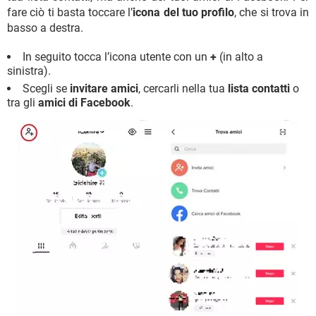
fare ciò ti basta toccare l’
icona del tuo profilo
, che si trova in
basso a destra.
In seguito tocca l’icona utente con un
+
(in alto a
sinistra).
Scegli se
invitare amici
, cercarli nella tua
lista contatti
o
tra gli
amici di Facebook
.