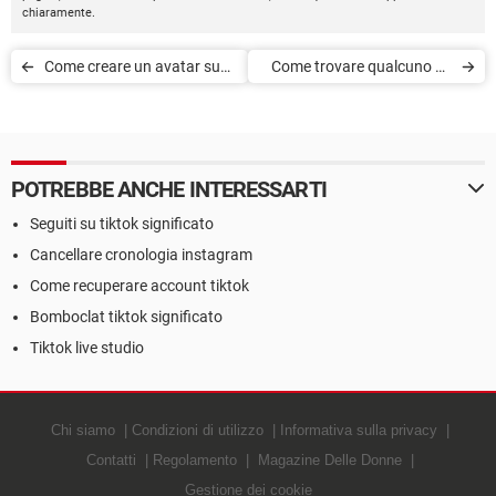
chiaramente.
Come creare un avatar su
Come trovare qualcuno su
TikTok
TikTok: contatti, Facebook,
invita amici
POTREBBE ANCHE INTERESSARTI
Seguiti su tiktok significato
Cancellare cronologia instagram
Come recuperare account tiktok
Bomboclat tiktok significato
Tiktok live studio
Chi siamo
Condizioni di utilizzo
Informativa sulla privacy
Contatti
Regolamento
Magazine Delle Donne
Gestione dei cookie