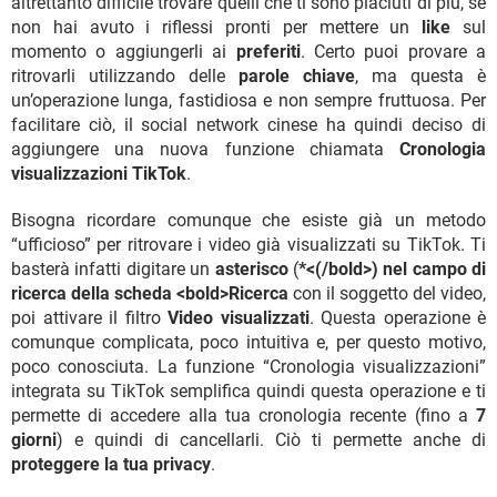
altrettanto difficile trovare quelli che ti sono piaciuti di più, se
non hai avuto i riflessi pronti per mettere un
like
sul
momento o aggiungerli ai
preferiti
. Certo puoi provare a
ritrovarli utilizzando delle
parole chiave
, ma questa è
un’operazione lunga, fastidiosa e non sempre fruttuosa. Per
facilitare ciò, il social network cinese ha quindi deciso di
aggiungere una nuova funzione chiamata
Cronologia
visualizzazioni TikTok
.
Bisogna ricordare comunque che esiste già un metodo
“ufficioso” per ritrovare i video già visualizzati su TikTok. Ti
basterà infatti digitare un
asterisco
(
*<(/bold>) nel campo di
ricerca della scheda <bold>Ricerca
con il soggetto del video,
poi attivare il filtro
Video visualizzati
. Questa operazione è
comunque complicata, poco intuitiva e, per questo motivo,
poco conosciuta. La funzione “Cronologia visualizzazioni”
integrata su TikTok semplifica quindi questa operazione e ti
permette di accedere alla tua cronologia recente (fino a
7
giorni
) e quindi di cancellarli. Ciò ti permette anche di
proteggere la tua privacy
.