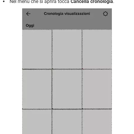
Nel menu che si aprirà tocca
Cancella cronologia
.