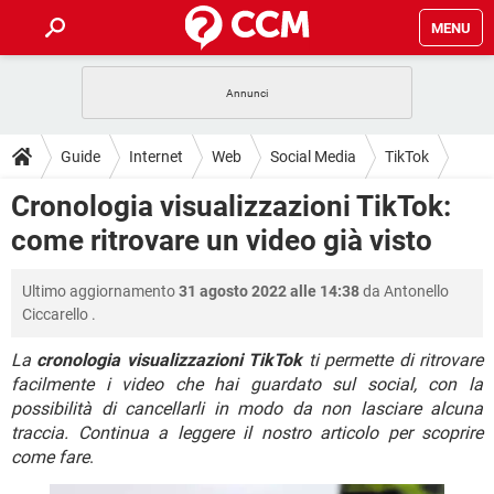
MENU
HOME
COVID-19
GAMING
GUIDE
Guide
Internet
Web
Social Media
TikTok
INTRATTENIMENTO
ANDROID
COVID-19
GAMING
DOWNLOAD
Cronologia visualizzazioni TikTok:
iOS
WINDOWS 10
INTRATTENIMENTO
ANDROID
come ritrovare un video già visto
INSTAGRAM
COVID-19
WHATSAPP
GAMING
FORUM
iOS
WINDOWS 10
TIKTOK
INTRATTENIMENTO
FACEBOOK
ANDROID
Ultimo aggiornamento
31 agosto 2022 alle 14:38
da
Antonello
INSTAGRAM
COVID-19
WHATSAPP
GAMING
GLOSSARIO
HARDWARE
iOS
Ciccarello
.
WINDOWS 10
TIKTOK
INTRATTENIMENTO
FACEBOOK
ANDROID
INSTAGRAM
COVID-19
WHATSAPP
GAMING
La
cronologia visualizzazioni TikTok
ti permette di ritrovare
HARDWARE
iOS
WINDOWS 10
facilmente i video che hai guardato sul social, con la
TIKTOK
INTRATTENIMENTO
FACEBOOK
ANDROID
possibilità di cancellarli in modo da non lasciare alcuna
INSTAGRAM
WHATSAPP
HARDWARE
iOS
WINDOWS 10
traccia. Continua a leggere il nostro articolo per scoprire
TIKTOK
FACEBOOK
come fare
.
INSTAGRAM
WHATSAPP
HARDWARE