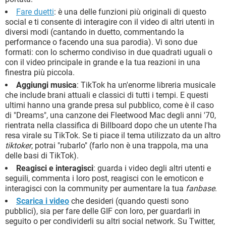
Fare duetti
: è una delle funzioni più originali di questo
social e ti consente di interagire con il video di altri utenti in
diversi modi (cantando in duetto, commentando la
performance o facendo una sua parodia). Vi sono due
formati: con lo schermo condiviso in due quadrati uguali o
con il video principale in grande e la tua reazioni in una
finestra più piccola.
Aggiungi musica
: TikTok ha un'enorme libreria musicale
che include brani attuali e classici di tutti i tempi. E questi
ultimi hanno una grande presa sul pubblico, come è il caso
di "Dreams", una canzone dei Fleetwood Mac degli anni '70,
rientrata nella classifica di Billboard dopo che un utente l'ha
resa virale su TikTok. Se ti piace il tema utilizzato da un altro
tiktoker
, potrai "rubarlo" (farlo non è una trappola, ma una
delle basi di TikTok).
Reagisci e interagisci
: guarda i video degli altri utenti e
seguili, commenta i loro post, reagisci con le emoticon e
interagisci con la community per aumentare la tua
fanbase
.
Scarica i video
che desideri (quando questi sono
pubblici), sia per fare delle GIF con loro, per guardarli in
seguito o per condividerli su altri social network. Su Twitter,