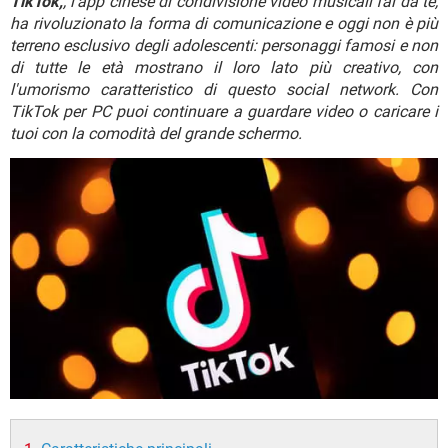
TikTok,
, l'app cinese di condivisione video musicali fai da te,
TIKTOK
FACEBOOK
ha rivoluzionato la forma di comunicazione e oggi non è più
HARDWARE
terreno esclusivo degli adolescenti: personaggi famosi e non
di tutte le età mostrano il loro lato più creativo, con
l'umorismo caratteristico di questo social network. Con
TikTok per PC puoi continuare a guardare video o caricare i
tuoi con la comodità del grande schermo.