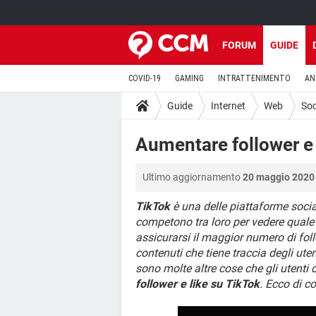
FORUM
GUIDE
COVID-19
GAMING
INTRATTENIMENTO
AN
Guide
Internet
Web
Soc
Aumentare follower e 
Ultimo aggiornamento
20 maggio 2020 
TikTok
è una delle piattaforme socia
competono tra loro per vedere quale v
assicurarsi il maggior numero di fol
contenuti che tiene traccia degli uten
sono molte altre cose che gli utent
follower e like su TikTok
. Ecco di co