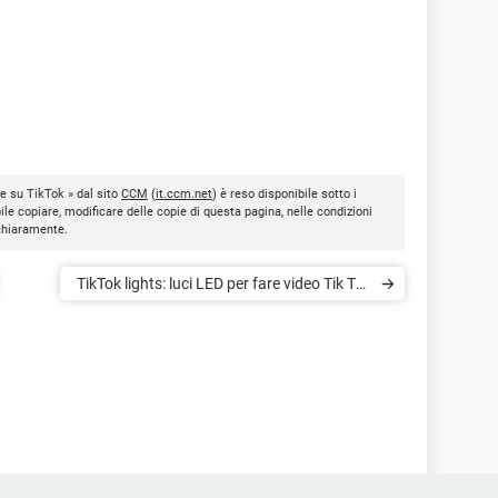
ke su TikTok » dal sito
CCM
(
it.ccm.net
) è reso disponibile sotto i
bile copiare, modificare delle copie di questa pagina, nelle condizioni
 chiaramente.
TikTok lights: luci LED per fare video Tik Tok
perfetti