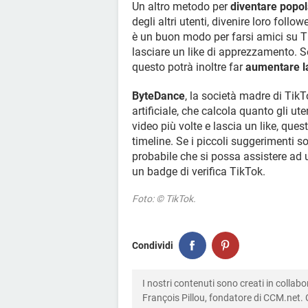
Un altro metodo per
diventare popol
degli altri utenti, divenire loro follo
è un buon modo per farsi amici su T
lasciare un like di apprezzamento. Se
questo potrà inoltre far
aumentare la
ByteDance
, la società madre di TikT
artificiale, che calcola quanto gli ut
video più volte e lascia un like, que
timeline. Se i piccoli suggerimenti s
probabile che si possa assistere ad 
un badge di verifica TikTok.
Foto: © TikTok.
Condividi
I nostri contenuti sono creati in colla
François Pillou, fondatore di CCM.net. C