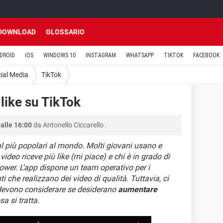
DOWNLOAD
GLOSSARIO
DROID
iOS
WINDOWS 10
INSTAGRAM
WHATSAPP
TIKTOK
FACEBOOK
ial Media
TikTok
like su TikTok
alle 16:00
da
Antonello Ciccarello
.
l più popolari al mondo. Molti giovani usano e
ideo riceve più like (mi piace) e chi è in grado di
lower. L’app dispone un team operativo per i
ti che realizzano dei video di qualità. Tuttavia, ci
i devono considerare se desiderano
aumentare
sa si tratta
.