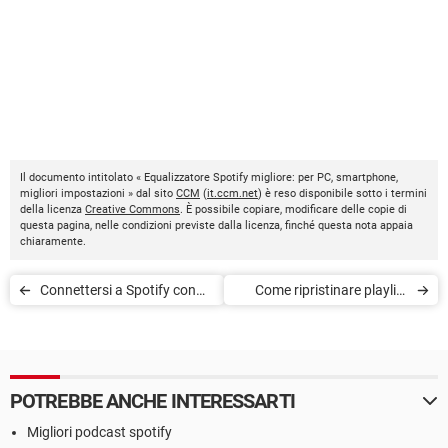
Il documento intitolato « Equalizzatore Spotify migliore: per PC, smartphone,
migliori impostazioni » dal sito
CCM
(
it.ccm.net
) è reso disponibile sotto i termini
della licenza
Creative Commons
. È possibile copiare, modificare delle copie di
questa pagina, nelle condizioni previste dalla licenza, finché questa nota appaia
chiaramente.
Connettersi a Spotify con
Come ripristinare playlist
Facebook
eliminate da Spotify
POTREBBE ANCHE INTERESSARTI
Migliori podcast spotify