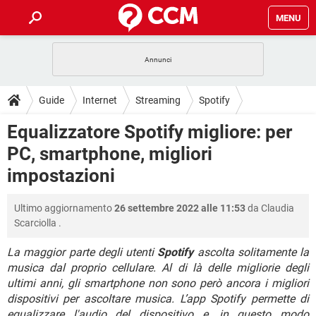
MENU
HOME
COVID-19
GAMING
GUIDE
Guide
Internet
Streaming
Spotify
INTRATTENIMENTO
ANDROID
COVID-19
GAMING
DOWNLOAD
Equalizzatore Spotify migliore: per
iOS
WINDOWS 10
INTRATTENIMENTO
ANDROID
PC, smartphone, migliori
INSTAGRAM
COVID-19
WHATSAPP
GAMING
FORUM
iOS
WINDOWS 10
impostazioni
TIKTOK
INTRATTENIMENTO
FACEBOOK
ANDROID
INSTAGRAM
COVID-19
WHATSAPP
GAMING
GLOSSARIO
HARDWARE
iOS
WINDOWS 10
Ultimo aggiornamento
26 settembre 2022 alle 11:53
da
Claudia
TIKTOK
INTRATTENIMENTO
FACEBOOK
ANDROID
Scarciolla
.
INSTAGRAM
COVID-19
WHATSAPP
GAMING
HARDWARE
iOS
WINDOWS 10
TIKTOK
INTRATTENIMENTO
FACEBOOK
ANDROID
La maggior parte degli utenti
Spotify
ascolta solitamente la
INSTAGRAM
WHATSAPP
musica dal proprio cellulare. Al di là delle migliorie degli
HARDWARE
iOS
WINDOWS 10
ultimi anni, gli smartphone non sono però ancora i migliori
TIKTOK
FACEBOOK
INSTAGRAM
WHATSAPP
dispositivi per ascoltare musica. L’app Spotify permette di
HARDWARE
equalizzare l'audio del dispositivo e, in questo modo