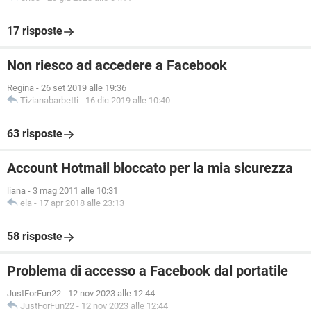
17 risposte
Non riesco ad accedere a Facebook
Regina
-
26 set 2019 alle 19:36
Tizianabarbetti
-
16 dic 2019 alle 10:40
63 risposte
Account Hotmail bloccato per la mia sicurezza
liana
-
3 mag 2011 alle 10:31
ela
-
17 apr 2018 alle 23:13
58 risposte
Problema di accesso a Facebook dal portatile
JustForFun22
-
12 nov 2023 alle 12:44
JustForFun22
-
12 nov 2023 alle 12:44