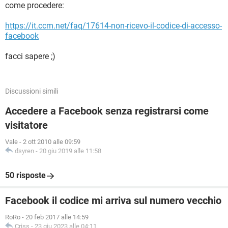
come procedere:
https://it.ccm.net/faq/17614-non-ricevo-il-codice-di-accesso-
facebook
facci sapere ;)
Discussioni simili
Accedere a Facebook senza registrarsi come
visitatore
Vale
-
2 ott 2010 alle 09:59
dsyren
-
20 giu 2019 alle 11:58
50 risposte
Facebook il codice mi arriva sul numero vecchio
RoRo
-
20 feb 2017 alle 14:59
Criss
-
23 giu 2023 alle 04:11