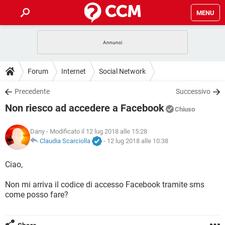
MENU
HOME
COVID-19
GAMING
GUIDE
Forum
Internet
Social Network
INTRATTENIMENTO
ANDROID
COVID-19
GAMING
DOWNLOAD
Precedente
Successivo
iOS
WINDOWS 10
INTRATTENIMENTO
ANDROID
Non riesco ad accedere a Facebook
INSTAGRAM
COVID-19
WHATSAPP
GAMING
Chiuso
FORUM
iOS
WINDOWS 10
TIKTOK
INTRATTENIMENTO
FACEBOOK
ANDROID
Dany
- Modificato il 12 lug 2018 alle 15:28
INSTAGRAM
COVID-19
WHATSAPP
GAMING
GLOSSARIO
Claudia Scarciolla
-
12 lug 2018 alle 10:38
HARDWARE
iOS
WINDOWS 10
TIKTOK
INTRATTENIMENTO
FACEBOOK
ANDROID
INSTAGRAM
COVID-19
WHATSAPP
GAMING
Ciao,
HARDWARE
iOS
WINDOWS 10
TIKTOK
INTRATTENIMENTO
FACEBOOK
ANDROID
Non mi arriva il codice di accesso Facebook tramite sms
INSTAGRAM
WHATSAPP
come posso fare?
HARDWARE
iOS
WINDOWS 10
TIKTOK
FACEBOOK
INSTAGRAM
WHATSAPP
HARDWARE