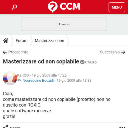
MENU
HOME
COVID-19
GAMING
GUIDE
Forum
Masterizzazione
INTRATTENIMENTO
ANDROID
COVID-19
GAMING
DOWNLOAD
Precedente
Successivo
iOS
WINDOWS 10
INTRATTENIMENTO
ANDROID
Masterizzare cd non copiabile
INSTAGRAM
COVID-19
WHATSAPP
GAMING
Chiuso
FORUM
iOS
WINDOWS 10
TIKTOK
INTRATTENIMENTO
FACEBOOK
ANDROID
KaRGO
- 19 giu 2009 alle 17:26
INSTAGRAM
COVID-19
WHATSAPP
GAMING
GLOSSARIO
Noureddine Bouzidi
-
19 giu 2009 alle 18:33
HARDWARE
iOS
WINDOWS 10
TIKTOK
INTRATTENIMENTO
FACEBOOK
ANDROID
INSTAGRAM
COVID-19
WHATSAPP
GAMING
Ciao,
HARDWARE
iOS
WINDOWS 10
come masterizzare cd non copiabile (protetto) non ho
TIKTOK
INTRATTENIMENTO
FACEBOOK
ANDROID
riuscito con ROXIO.
INSTAGRAM
WHATSAPP
quale software mi serve
HARDWARE
iOS
WINDOWS 10
TIKTOK
FACEBOOK
grazie
INSTAGRAM
WHATSAPP
HARDWARE