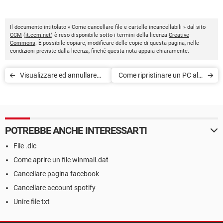
Il documento intitolato « Come cancellare file e cartelle incancellabili » dal sito
CCM
(
it.ccm.net
) è reso disponibile sotto i termini della licenza
Creative
Commons
. È possibile copiare, modificare delle copie di questa pagina, nelle
condizioni previste dalla licenza, finché questa nota appaia chiaramente.
Visualizzare ed annullare
Come ripristinare un PC alle
aggiornamenti su Windows
impostazioni di fabbrica
senza CD/DVD
POTREBBE ANCHE INTERESSARTI
File .dlc
Come aprire un file winmail.dat
Cancellare pagina facebook
Cancellare account spotify
Unire file txt