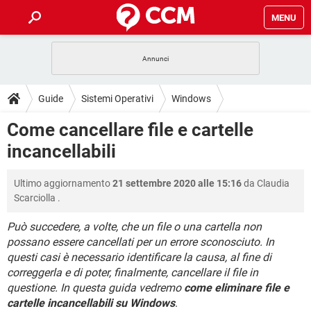
MENU
HOME
COVID-19
GAMING
GUIDE
Guide
Sistemi Operativi
Windows
INTRATTENIMENTO
ANDROID
COVID-19
GAMING
DOWNLOAD
Come cancellare file e cartelle
iOS
WINDOWS 10
INTRATTENIMENTO
ANDROID
incancellabili
INSTAGRAM
COVID-19
WHATSAPP
GAMING
FORUM
iOS
WINDOWS 10
TIKTOK
INTRATTENIMENTO
FACEBOOK
ANDROID
Ultimo aggiornamento
21 settembre 2020 alle 15:16
da
Claudia
INSTAGRAM
COVID-19
WHATSAPP
GAMING
GLOSSARIO
HARDWARE
iOS
Scarciolla
.
WINDOWS 10
TIKTOK
INTRATTENIMENTO
FACEBOOK
ANDROID
INSTAGRAM
COVID-19
WHATSAPP
GAMING
Può succedere, a volte, che un file o una cartella non
HARDWARE
iOS
WINDOWS 10
possano essere cancellati per un errore sconosciuto. In
TIKTOK
INTRATTENIMENTO
FACEBOOK
ANDROID
questi casi è necessario identificare la causa, al fine di
INSTAGRAM
WHATSAPP
HARDWARE
iOS
WINDOWS 10
correggerla e di poter, finalmente, cancellare il file in
TIKTOK
FACEBOOK
questione. In questa guida vedremo
come eliminare file e
INSTAGRAM
WHATSAPP
cartelle incancellabili su Windows
.
HARDWARE