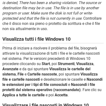
is denied, There has been a sharing violation. The source or
destination file may be in use. The file is in use by another
program or user. Make sure the disk is not full or write-
protected and that the file is not currently in use
. Controllare
che il disco non sia pieno o protetto da scrittura e che il file
non sia attualmente in uso.
Visualizza tutti i file Windows 10
Prima di iniziare a risolvere il problema del file, bisognerà
attivare la visualizzazione di tutti i file e le cartelle nascosti
nel sistema. Per le versioni precedenti di Windows 10
procedere cliccando su
Start
, poi
Strumenti
,
Visualizza
,
Avanzate
e da qui spuntare
Visualizza le cartelle del
sistema
,
File
e
Cartelle nascoste
, poi spuntare
Visualizza
file e cartelle nascosti
e deselezionare le caselle e
Nascondi
le estensioni per i tipi di file conosciuti
e
Nascondi i file
protetti dal sistema operativo (raccomandato)
. Fare clic su
Applica a tutte le cartelle
e poi
Accetta
.
Visualizzare i file nascosti in Windows 10