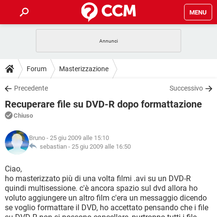
MENU
HOME
COVID-19
GAMING
GUIDE
Forum
Masterizzazione
INTRATTENIMENTO
ANDROID
COVID-19
GAMING
DOWNLOAD
Precedente
Successivo
iOS
WINDOWS 10
INTRATTENIMENTO
ANDROID
Recuperare file su DVD-R dopo formattazione
INSTAGRAM
COVID-19
WHATSAPP
GAMING
FORUM
iOS
WINDOWS 10
Chiuso
TIKTOK
INTRATTENIMENTO
FACEBOOK
ANDROID
INSTAGRAM
COVID-19
WHATSAPP
GAMING
GLOSSARIO
HARDWARE
iOS
Bruno
- 25 giu 2009 alle 15:10
WINDOWS 10
TIKTOK
INTRATTENIMENTO
FACEBOOK
ANDROID
sebastian -
25 giu 2009 alle 16:50
INSTAGRAM
COVID-19
WHATSAPP
GAMING
HARDWARE
iOS
WINDOWS 10
Ciao,
TIKTOK
INTRATTENIMENTO
FACEBOOK
ANDROID
ho masterizzato più di una volta filmi .avi su un DVD-R
INSTAGRAM
WHATSAPP
quindi multisessione. c'è ancora spazio sul dvd allora ho
HARDWARE
iOS
WINDOWS 10
TIKTOK
FACEBOOK
voluto aggiungere un altro film c'era un messaggio dicendo
INSTAGRAM
WHATSAPP
se voglio formattare il DVD, ho accettato pensando che i file
HARDWARE