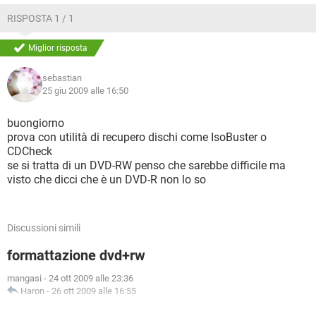
RISPOSTA 1 / 1
Miglior risposta
sebastian
25 giu 2009 alle 16:50
buongiorno
prova con utilità di recupero dischi come IsoBuster o
CDCheck
se si tratta di un DVD-RW penso che sarebbe difficile ma
visto che dicci che è un DVD-R non lo so
Discussioni simili
formattazione dvd+rw
mangasi
-
24 ott 2009 alle 23:36
Haron
-
26 ott 2009 alle 16:55