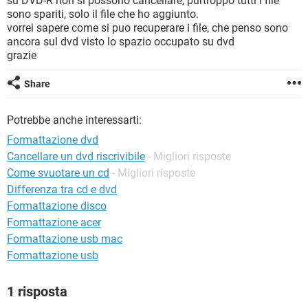
su DVD-R non si possono cancellare, purtroppo tutti i file
TIKTOK
FACEBOOK
sono spariti, solo il file che ho aggiunto.
vorrei sapere come si puo recuperare i file, che penso sono
HARDWARE
ancora sul dvd visto lo spazio occupato su dvd
grazie
Share
Potrebbe anche interessarti:
Formattazione dvd
Cancellare un dvd riscrivibile
- Migliori risposte
Come svuotare un cd
- Migliori risposte
Differenza tra cd e dvd
Formattazione disco
Formattazione acer
Formattazione usb mac
Formattazione usb
1 risposta