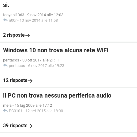
si.
tonyspi1963
-
9 nov 2014 alle 12:03
n00r
-
10 nov 2014 alle 11:58
2 risposte
Windows 10 non trova alcuna rete WiFi
pentacos
-
30 ott 2017 alle 21:11
pentacos
-
6 nov 2017 alle 19:23
12 risposte
il PC non trova nessuna periferica audio
mela
-
15 lug 2009 alle 17:12
PC0101
-
12 set 2015 alle 18:30
39 risposte