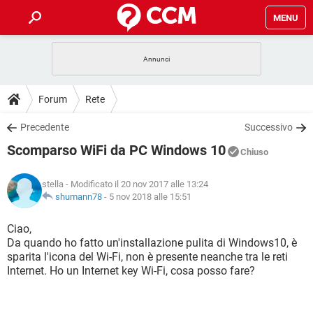
MENU
HOME
COVID-19
GAMING
GUIDE
Forum
Rete
INTRATTENIMENTO
ANDROID
COVID-19
GAMING
DOWNLOAD
Precedente
Successivo
iOS
WINDOWS 10
INTRATTENIMENTO
ANDROID
Scomparso WiFi da PC Windows 10
INSTAGRAM
COVID-19
WHATSAPP
GAMING
Chiuso
FORUM
iOS
WINDOWS 10
TIKTOK
INTRATTENIMENTO
FACEBOOK
ANDROID
stella
- Modificato il 20 nov 2017 alle 13:24
INSTAGRAM
COVID-19
WHATSAPP
GAMING
GLOSSARIO
shumann78
-
5 nov 2018 alle 15:51
HARDWARE
iOS
WINDOWS 10
TIKTOK
INTRATTENIMENTO
FACEBOOK
ANDROID
INSTAGRAM
COVID-19
WHATSAPP
GAMING
Ciao,
HARDWARE
iOS
WINDOWS 10
Da quando ho fatto un'installazione pulita di Windows10, è
TIKTOK
INTRATTENIMENTO
FACEBOOK
ANDROID
sparita l'icona del Wi-Fi, non è presente neanche tra le reti
INSTAGRAM
WHATSAPP
Internet. Ho un Internet key Wi-Fi, cosa posso fare?
HARDWARE
iOS
WINDOWS 10
TIKTOK
FACEBOOK
INSTAGRAM
WHATSAPP
HARDWARE