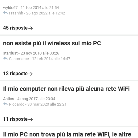
wylde67
-
11 feb 2014 alle 21:54
Frashhh
-
26 ago 2022 alle 12:42
45 risposte
non esiste più il wireless sul mio PC
stardust
-
23 nov 2010 alle 03:26
Casamarce
-
12 feb 2014 alle 14:47
12 risposte
Il mio computer non rileva più alcuna rete WiFi
Antics
-
4 mag 2017 alle 20:34
Riccardo
-
30 mar 2020 alle 22:21
11 risposte
Il mio PC non trova più la mia rete WiFi, le altre