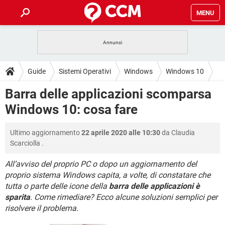
MENU
HOME
COVID-19
GAMING
GUIDE
Guide
Sistemi Operativi
Windows
Windows 10
INTRATTENIMENTO
ANDROID
COVID-19
GAMING
DOWNLOAD
Barra delle applicazioni scomparsa
iOS
WINDOWS 10
INTRATTENIMENTO
ANDROID
Windows 10: cosa fare
INSTAGRAM
COVID-19
WHATSAPP
GAMING
FORUM
iOS
WINDOWS 10
TIKTOK
INTRATTENIMENTO
FACEBOOK
ANDROID
Ultimo aggiornamento
22 aprile 2020 alle 10:30
da
Claudia
INSTAGRAM
COVID-19
WHATSAPP
GAMING
GLOSSARIO
HARDWARE
iOS
Scarciolla
.
WINDOWS 10
TIKTOK
INTRATTENIMENTO
FACEBOOK
ANDROID
INSTAGRAM
COVID-19
WHATSAPP
GAMING
All’avviso del proprio PC o dopo un aggiornamento del
HARDWARE
iOS
WINDOWS 10
proprio sistema Windows capita, a volte, di constatare che
TIKTOK
INTRATTENIMENTO
FACEBOOK
ANDROID
tutta o parte delle icone della
barra delle applicazioni è
INSTAGRAM
WHATSAPP
HARDWARE
iOS
WINDOWS 10
sparita
. Come rimediare? Ecco alcune soluzioni semplici per
TIKTOK
FACEBOOK
risolvere il problema.
INSTAGRAM
WHATSAPP
HARDWARE