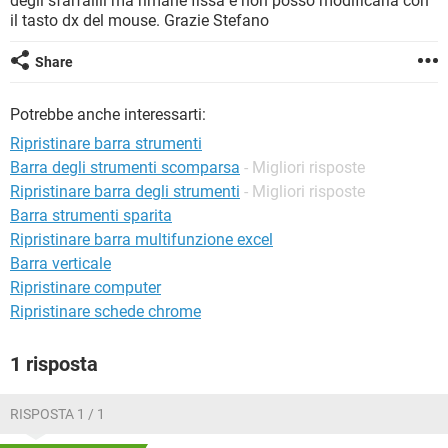
degli sfarfallii ma rimane fissa e non posso modificarla con
TIKTOK
FACEBOOK
il tasto dx del mouse. Grazie Stefano
HARDWARE
Share
Potrebbe anche interessarti:
Ripristinare barra strumenti
Barra degli strumenti scomparsa
- Migliori risposte
Ripristinare barra degli strumenti
- Migliori risposte
Barra strumenti sparita
Ripristinare barra multifunzione excel
Barra verticale
Ripristinare computer
Ripristinare schede chrome
1 risposta
RISPOSTA 1 / 1