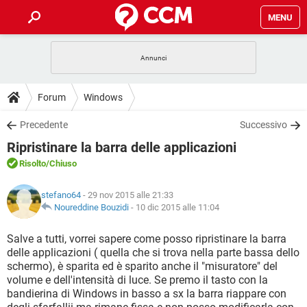
MENU
HOME
COVID-19
GAMING
GUIDE
Forum
Windows
INTRATTENIMENTO
ANDROID
COVID-19
GAMING
DOWNLOAD
Precedente
Successivo
iOS
WINDOWS 10
INTRATTENIMENTO
ANDROID
Ripristinare la barra delle applicazioni
INSTAGRAM
COVID-19
WHATSAPP
GAMING
FORUM
iOS
WINDOWS 10
Risolto
/Chiuso
TIKTOK
INTRATTENIMENTO
FACEBOOK
ANDROID
INSTAGRAM
COVID-19
WHATSAPP
GAMING
GLOSSARIO
HARDWARE
iOS
stefano64
- 29 nov 2015 alle 21:33
WINDOWS 10
TIKTOK
INTRATTENIMENTO
FACEBOOK
ANDROID
Noureddine Bouzidi
-
10 dic 2015 alle 11:04
INSTAGRAM
COVID-19
WHATSAPP
GAMING
HARDWARE
iOS
WINDOWS 10
Salve a tutti, vorrei sapere come posso ripristinare la barra
TIKTOK
INTRATTENIMENTO
FACEBOOK
ANDROID
delle applicazioni ( quella che si trova nella parte bassa dello
INSTAGRAM
WHATSAPP
schermo), è sparita ed è sparito anche il "misuratore" del
HARDWARE
iOS
WINDOWS 10
TIKTOK
FACEBOOK
volume e dell'intensità di luce. Se premo il tasto con la
INSTAGRAM
WHATSAPP
bandierina di Windows in basso a sx la barra riappare con
HARDWARE