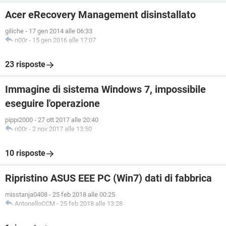
Acer eRecovery Management disinstallato
giliche
-
17 gen 2014 alle 06:33
n00r
-
15 gen 2016 alle 17:07
23 risposte
Immagine di sistema Windows 7, impossibile
eseguire l'operazione
pippi2000
-
27 ott 2017 alle 20:40
n00r
-
2 nov 2017 alle 13:50
10 risposte
Ripristino ASUS EEE PC (Win7) dati di fabbrica
misstanja0408
-
25 feb 2018 alle 00:25
AntonelloCCM
-
25 feb 2018 alle 13:28