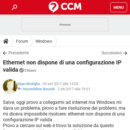
MENU
HOME
COVID-19
GAMING
GUIDE
Forum
Windows
INTRATTENIMENTO
ANDROID
COVID-19
GAMING
DOWNLOAD
Precedente
Successivo
iOS
WINDOWS 10
INTRATTENIMENTO
ANDROID
Ethernet non dispone di una configurazione IP
INSTAGRAM
COVID-19
WHATSAPP
GAMING
FORUM
iOS
WINDOWS 10
valida
Chiuso
TIKTOK
INTRATTENIMENTO
FACEBOOK
ANDROID
INSTAGRAM
COVID-19
WHATSAPP
GAMING
GLOSSARIO
HARDWARE
iOS
WINDOWS 10
Spacobotiglia
- 30 set 2017 alle 15:02
TIKTOK
INTRATTENIMENTO
FACEBOOK
ANDROID
Noureddine Bouzidi
-
2 ott 2017 alle 19:31
INSTAGRAM
COVID-19
WHATSAPP
GAMING
HARDWARE
iOS
WINDOWS 10
Salve, oggi provo a collegarmi ad internet ma Windows mi
TIKTOK
INTRATTENIMENTO
FACEBOOK
ANDROID
INSTAGRAM
WHATSAPP
dava un problema, provo a fare risoluzione dei problemi, ma
HARDWARE
iOS
WINDOWS 10
mi diceva impossibile risolcere: ethernet non dispone di una
TIKTOK
FACEBOOK
configurazione IP valida
INSTAGRAM
WHATSAPP
Provo a cercare sul web e trovo la soluzione da questo
HARDWARE