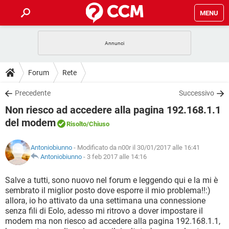
MENU
HOME
COVID-19
GAMING
GUIDE
Forum
Rete
INTRATTENIMENTO
ANDROID
COVID-19
GAMING
DOWNLOAD
Precedente
Successivo
iOS
WINDOWS 10
INTRATTENIMENTO
ANDROID
Non riesco ad accedere alla pagina 192.168.1.1
INSTAGRAM
COVID-19
WHATSAPP
GAMING
FORUM
iOS
WINDOWS 10
del modem
Risolto
/Chiuso
TIKTOK
INTRATTENIMENTO
FACEBOOK
ANDROID
INSTAGRAM
COVID-19
WHATSAPP
GAMING
GLOSSARIO
HARDWARE
iOS
WINDOWS 10
Antoniobiunno
- Modificato da n00r il 30/01/2017 alle 16:41
TIKTOK
INTRATTENIMENTO
FACEBOOK
ANDROID
Antoniobiunno
-
3 feb 2017 alle 14:16
INSTAGRAM
COVID-19
WHATSAPP
GAMING
HARDWARE
iOS
WINDOWS 10
Salve a tutti, sono nuovo nel forum e leggendo qui e la mi è
TIKTOK
INTRATTENIMENTO
FACEBOOK
ANDROID
INSTAGRAM
WHATSAPP
sembrato il miglior posto dove esporre il mio problema!!:)
HARDWARE
iOS
WINDOWS 10
allora, io ho attivato da una settimana una connessione
TIKTOK
FACEBOOK
senza fili di Eolo, adesso mi ritrovo a dover impostare il
INSTAGRAM
WHATSAPP
modem ma non riesco ad accedere alla pagina 192.168.1.1,
HARDWARE