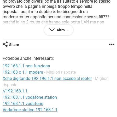
ho provato con diversi pc ma il risultato è sempre lo stesso
TIKTOK
FACEBOOK
ovvero che la pagina impiega troppo tempo nella
HARDWARE
risposta...ora il mio dubbio è: ho bisogno di un
modem/router apposito per una connessione senza fili???
perché io ho 2 router che hanno solo porta LAN ma non
hanno la porta WAN, il problema potrebbe essere questo???
Altro...
grazie mille in anticipo per coloro che di buon cuore mi
aiuteranno!!
Share
Potrebbe anche interessarti:
192.168.1.1 non funziona
192.168 o 1.1 modem
- Migliori risposte
Xche digitando 192.196.1.1 non accede al rooter
- Migliori
risposte
//192.168.1.1
192.168.1.1 vodafone station
192.168.1.1 vodafone
Vodafone station 192.168.1.1