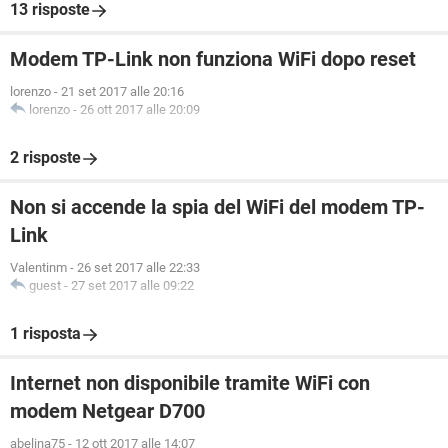
13 risposte
Modem TP-Link non funziona WiFi dopo reset
lorenzo
-
21 set 2017 alle 20:16
lorenzo
-
26 ott 2017 alle 20:09
2 risposte
Non si accende la spia del WiFi del modem TP-
Link
Valentinm
-
26 set 2017 alle 22:33
guest
-
27 set 2017 alle 09:22
1 risposta
Internet non disponibile tramite WiFi con
modem Netgear D700
abelina75
-
12 ott 2017 alle 14:07