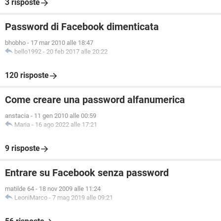
3 risposte
Password di Facebook dimenticata
bhobho
-
17 mar 2010 alle 18:47
bello1992
-
20 feb 2017 alle 20:22
120 risposte
Come creare una password alfanumerica
anstacia
-
11 gen 2010 alle 00:59
Maria
-
16 ago 2022 alle 17:21
9 risposte
Entrare su Facebook senza password
matilde 64
-
18 nov 2009 alle 11:24
LeoniMarco
-
7 mag 2019 alle 09:21