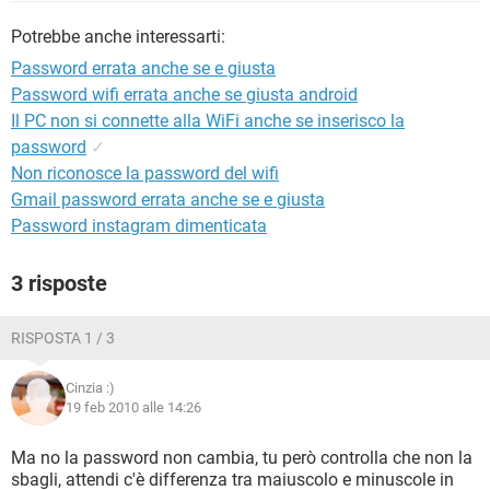
TIKTOK
FACEBOOK
Potrebbe anche interessarti:
HARDWARE
Password errata anche se e giusta
Password wifi errata anche se giusta android
Il PC non si connette alla WiFi anche se inserisco la
password
✓
Non riconosce la password del wifi
Gmail password errata anche se e giusta
Password instagram dimenticata
3 risposte
RISPOSTA 1 / 3
Cinzia :)
19 feb 2010 alle 14:26
Ma no la password non cambia, tu però controlla che non la
sbagli, attendi c'è differenza tra maiuscolo e minuscole in