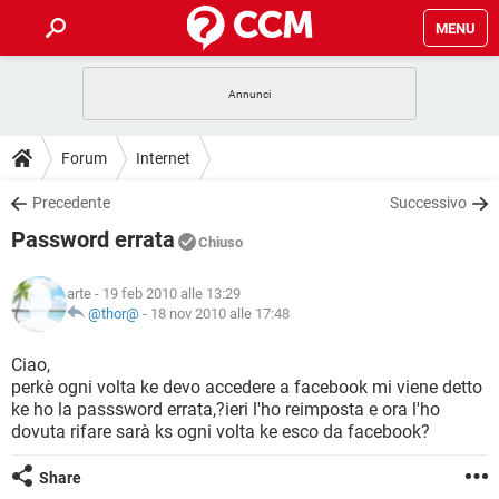
MENU
HOME
COVID-19
GAMING
GUIDE
Forum
Internet
INTRATTENIMENTO
ANDROID
COVID-19
GAMING
DOWNLOAD
Precedente
Successivo
iOS
WINDOWS 10
INTRATTENIMENTO
ANDROID
Password errata
INSTAGRAM
COVID-19
WHATSAPP
GAMING
Chiuso
FORUM
iOS
WINDOWS 10
TIKTOK
INTRATTENIMENTO
FACEBOOK
ANDROID
arte
- 19 feb 2010 alle 13:29
INSTAGRAM
COVID-19
WHATSAPP
GAMING
GLOSSARIO
@thor@
-
18 nov 2010 alle 17:48
HARDWARE
iOS
WINDOWS 10
TIKTOK
INTRATTENIMENTO
FACEBOOK
ANDROID
INSTAGRAM
COVID-19
WHATSAPP
GAMING
Ciao,
HARDWARE
iOS
WINDOWS 10
perkè ogni volta ke devo accedere a facebook mi viene detto
TIKTOK
INTRATTENIMENTO
FACEBOOK
ANDROID
ke ho la passsword errata,?ieri l'ho reimposta e ora l'ho
INSTAGRAM
WHATSAPP
dovuta rifare sarà ks ogni volta ke esco da facebook?
HARDWARE
iOS
WINDOWS 10
TIKTOK
FACEBOOK
INSTAGRAM
WHATSAPP
Share
HARDWARE