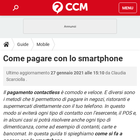
MENU
HOME
COVID-19
GAMING
GUIDE
Guide
Mobile
INTRATTENIMENTO
ANDROID
COVID-19
GAMING
DOWNLOAD
Come pagare con lo smartphone
iOS
WINDOWS 10
INTRATTENIMENTO
ANDROID
INSTAGRAM
COVID-19
WHATSAPP
GAMING
FORUM
Ultimo aggiornamento
27 gennaio 2021 alle 15:10
da
Claudia
iOS
WINDOWS 10
TIKTOK
INTRATTENIMENTO
FACEBOOK
ANDROID
Scarciolla
.
INSTAGRAM
COVID-19
WHATSAPP
GAMING
GLOSSARIO
HARDWARE
iOS
WINDOWS 10
Il
pagamento contactless
è comodo e veloce. E diversi sono
TIKTOK
INTRATTENIMENTO
FACEBOOK
ANDROID
i metodi che ti permettono di pagare in negozi, ristoranti e
INSTAGRAM
COVID-19
WHATSAPP
GAMING
HARDWARE
iOS
WINDOWS 10
supermercati direttamente con il tuo telefono. In questo
TIKTOK
INTRATTENIMENTO
FACEBOOK
ANDROID
modo si eviterà ogni tipo di contatto con l’esercente, il POS e,
INSTAGRAM
WHATSAPP
in alcuni casi si potrà risolvere anche ogni tipo di
HARDWARE
iOS
WINDOWS 10
dimenticanza, come ad esempio di contanti, carte e
TIKTOK
FACEBOOK
INSTAGRAM
WHATSAPP
bancomat. In questa guida ti spieghiamo
come si fa a
HARDWARE