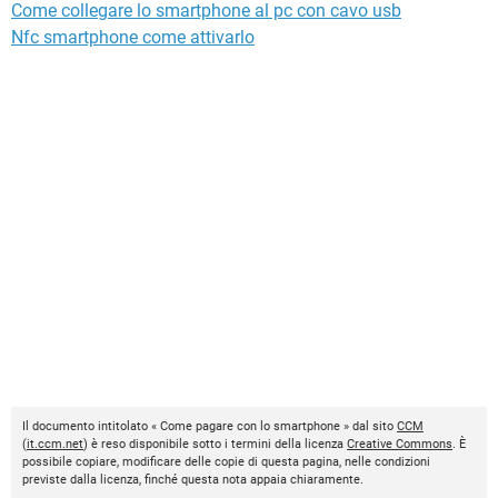
Come collegare lo smartphone al pc con cavo usb
Nfc smartphone come attivarlo
Il documento intitolato « Come pagare con lo smartphone » dal sito
CCM
(
it.ccm.net
) è reso disponibile sotto i termini della licenza
Creative Commons
. È
possibile copiare, modificare delle copie di questa pagina, nelle condizioni
previste dalla licenza, finché questa nota appaia chiaramente.