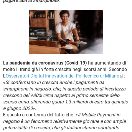
pagare con lo smartphone
.
TIKTOK
FACEBOOK
HARDWARE
La
pandemia da coronavirus (Covid-19)
ha aumentando di
molto il trend già in forte crescita negli scorsi anni. Secondo
L'
Osservatori Digital Innovation del Politecnico di Milano
:
«
Si confermano in crescita anche i pagamenti da
smartphone in negozio, che, in questo periodo di incertezza,
crescono del +80% circa rispetto al primo semestre dello
scorso anno, sfiorando quota 1,3 miliardi di euro tra gennaio
e giugno 2020
».
E questo a conferma del fatto che: «
Il Mobile Payment in
negozio è un fenomeno relativamente giovane e con ampie
potenzialità di crescita, che gli italiani stanno adottando