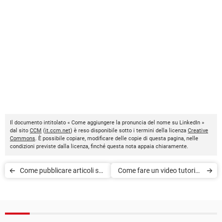
Il documento intitolato « Come aggiungere la pronuncia del nome su LinkedIn »
dal sito
CCM
(
it.ccm.net
) è reso disponibile sotto i termini della licenza
Creative
Commons
. È possibile copiare, modificare delle copie di questa pagina, nelle
condizioni previste dalla licenza, finché questa nota appaia chiaramente.
Come pubblicare articoli su
Come fare un video tutorial:
LinkedIn
consigli e strumenti