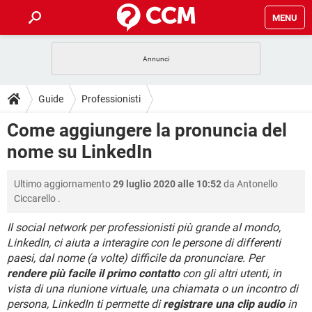
MENU
HOME
COVID-19
GAMING
GUIDE
Guide
Professionisti
INTRATTENIMENTO
ANDROID
COVID-19
GAMING
DOWNLOAD
Come aggiungere la pronuncia del
iOS
WINDOWS 10
INTRATTENIMENTO
ANDROID
nome su LinkedIn
INSTAGRAM
COVID-19
WHATSAPP
GAMING
FORUM
iOS
WINDOWS 10
TIKTOK
INTRATTENIMENTO
FACEBOOK
ANDROID
Ultimo aggiornamento
29 luglio 2020 alle 10:52
da
Antonello
INSTAGRAM
COVID-19
WHATSAPP
GAMING
GLOSSARIO
HARDWARE
iOS
Ciccarello
.
WINDOWS 10
TIKTOK
INTRATTENIMENTO
FACEBOOK
ANDROID
INSTAGRAM
COVID-19
WHATSAPP
GAMING
Il social network per professionisti più grande al mondo,
HARDWARE
iOS
WINDOWS 10
LinkedIn, ci aiuta a interagire con le persone di differenti
TIKTOK
INTRATTENIMENTO
FACEBOOK
ANDROID
paesi, dal nome (a volte) difficile da pronunciare. Per
INSTAGRAM
WHATSAPP
HARDWARE
iOS
WINDOWS 10
rendere più facile il primo contatto
con gli altri utenti, in
TIKTOK
FACEBOOK
vista di una riunione virtuale, una chiamata o un incontro di
INSTAGRAM
WHATSAPP
persona, LinkedIn ti permette di
registrare una clip audio
in
HARDWARE