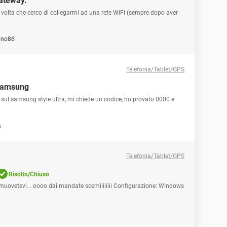
gateway.
volta che cerco di collegarmi ad una rete WiFi (sempre dopo aver
ano86
Telefonia/Tablet/GPS
 samsung
e sul samsung style ultra, mi chiede un codice, ho provato 0000 e
a
Telefonia/Tablet/GPS
Risolto/Chiuso
 muovetevi... oooo dai mandate scemiiiiiiii Configurazione: Windows