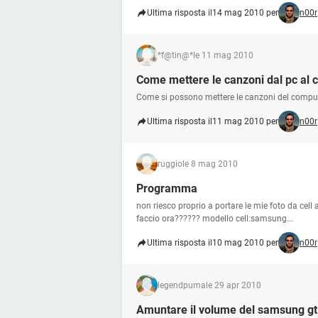
Ultima risposta il
14 mag 2010 per
n00r
*f@tin@*
le 11 mag 2010
Come mettere le canzoni dal pc al c
Come si possono mettere le canzoni del comput
Ultima risposta il
11 mag 2010 per
n00r
ruggio
le 8 mag 2010
Programma
non riesco proprio a portare le mie foto da cell
faccio ora?????? modello cell:samsung...
Ultima risposta il
10 mag 2010 per
n00r
legendpuma
le 29 apr 2010
Amuntare il volume del samsung g