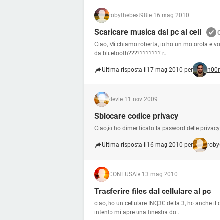
robythebest98
le 16 mag 2010
Scaricare musica dal pc al cell
Ciao, Mi chiamo roberta, io ho un motorola e vo
da bluetooth??????????? r...
Ultima risposta il
17 mag 2010 per
n00r
dev
le 11 nov 2009
Sblocare codice privacy
Ciao,io ho dimenticato la pasword delle privac
Ultima risposta il
16 mag 2010 per
roby
CONFUSA
le 13 mag 2010
Trasferire files dal cellulare al pc
ciao, ho un cellulare INQ3G della 3, ho anche il c
intento mi apre una finestra do...