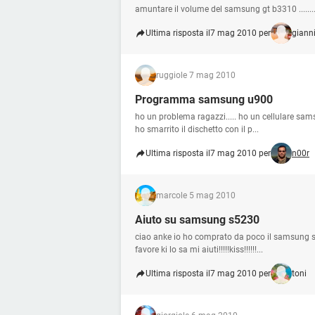
amuntare il volume del samsung gt b3310 ...........
Ultima risposta il
7 mag 2010 per
giann
ruggio
le 7 mag 2010
Programma samsung u900
ho un problema ragazzi..... ho un cellulare sams
ho smarrito il dischetto con il p...
Ultima risposta il
7 mag 2010 per
n00r
marco
le 5 mag 2010
Aiuto su samsung s5230
ciao anke io ho comprato da poco il samsung s
favore ki lo sa mi aiuti!!!!!kiss!!!!!!...
Ultima risposta il
7 mag 2010 per
toni