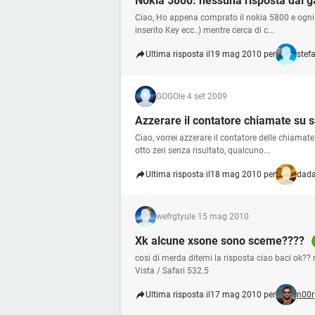
Nokia 5800: nessuna risposta dal 
Ciao, Ho appena comprato il nokia 5800 e ogni 
inserito Key ecc..) mentre cerca di c...
Ultima risposta il
19 mag 2010 per
stef
GOGO
le 4 set 2009
Azzerare il contatore chiamate su
Ciao, vorrei azzerare il contatore delle chiamat
otto zeri senza risultato, qualcuno...
Ultima risposta il
18 mag 2010 per
dad
wefrgtyu
le 15 mag 2010
Xk alcune xsone sono sceme????
cosi di merda ditemi la risposta ciao baci ok??
Vista / Safari 532.5
Ultima risposta il
17 mag 2010 per
n00r