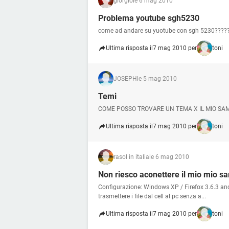
giorgio
le 6 mag 2010
Problema youtube sgh5230
come ad andare su yuotube con sgh 5230??????
Ultima risposta il
7 mag 2010 per
toni
JOSEPH
le 5 mag 2010
Temi
COME POSSO TROVARE UN TEMA X IL MIO SA
Ultima risposta il
7 mag 2010 per
toni
rasol in italia
le 6 mag 2010
Non riesco aconettere il mio mio sa
Configurazione: Windows XP / Firefox 3.6.3 anch
trasmettere i file dal cell al pc senza a...
Ultima risposta il
7 mag 2010 per
toni