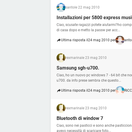
santo
le 22 mag 2010
Installazioni per 5800 express musi
Ciao, scusate ragazzi potete aiutarmi?ho comp
di casa dopo e metto la passw per acc...
Ultima risposta il
24 mag 2010 per
anto
rexmarina
le 23 mag 2010
Samsung sgh-u700.
Ciao, ho un nuovo pc windows 7 - 64 bit che no
u700. da info prese sembra che questo...
Ultima risposta il
24 mag 2010 per
RiC
rexmarina
le 23 mag 2010
Bluetooth di window 7
Ciao, sono nei pasticci e sono anche pasticciona
avevo necessità di scaricare foto...