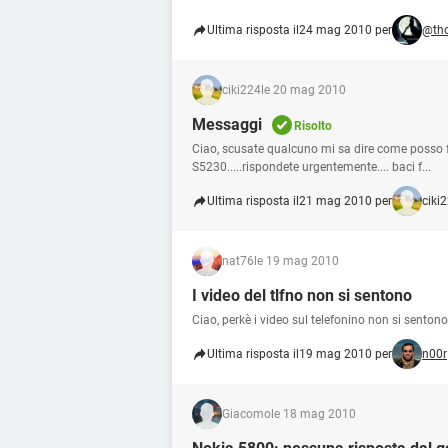
Ultima risposta il
24 mag 2010 per
@th
ciki224
le 20 mag 2010
Messaggi
Risolto
Ciao, scusate qualcuno mi sa dire come posso fa
S5230.....rispondete urgentemente.... baci f...
Ultima risposta il
21 mag 2010 per
ciki
nat76
le 19 mag 2010
I video del tlfno non si sentono
Ciao, perkè i video sul telefonino non si senton
Ultima risposta il
19 mag 2010 per
n00r
Giacomo
le 18 mag 2010