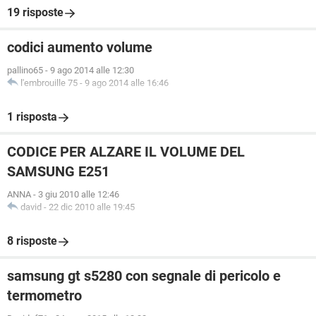
19 risposte
codici aumento volume
pallino65
-
9 ago 2014 alle 12:30
l'embrouille 75
-
9 ago 2014 alle 16:46
1 risposta
CODICE PER ALZARE IL VOLUME DEL
SAMSUNG E251
ANNA
-
3 giu 2010 alle 12:46
david
-
22 dic 2010 alle 19:45
8 risposte
samsung gt s5280 con segnale di pericolo e
termometro