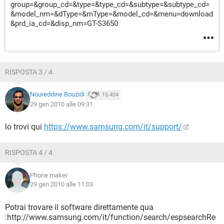
group=&group_cd=&type=&type_cd=&subtype=&subtype_cd=
&model_nm=&dType=&mType=&model_cd=&menu=download
&prd_ia_cd=&disp_nm=GT-S3650
RISPOSTA 3 / 4
Noureddine Bouzidi
15.404
29 gen 2010 alle 09:31
lo trovi qui
https://www.samsung.com/it/support/
RISPOSTA 4 / 4
Phone maker
29 gen 2010 alle 11:03
Potrai trovare il software direttamente qua
:http://www.samsung.com/it/function/search/espsearchRe