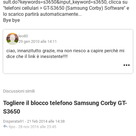
sult.do?keywords=s3650&input_keyword=s3650, clicca su
"telefoni cellulari > GT-S3650 (Samsung Corby) Software" e
lo scarico partirà automaticamente...
Bye bye
leo80
29 gen 2010 alle 14:11
ciao, innanzitutto grazie, ma non riesco a capire perchè mi
dice che il link è inesistente!!!!
Discussioni simili
Togliere il blocco telefono Samsung Corby GT-
S3650
Disperata91
-
21 feb 2014 alle 14:38
tipo
-
28 nov 2016 alle 23:45