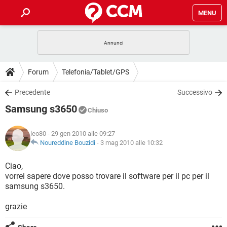
MENU
HOME
COVID-19
GAMING
GUIDE
Forum
Telefonia/Tablet/GPS
INTRATTENIMENTO
ANDROID
COVID-19
GAMING
DOWNLOAD
Precedente
Successivo
iOS
WINDOWS 10
INTRATTENIMENTO
ANDROID
Samsung s3650
INSTAGRAM
COVID-19
WHATSAPP
GAMING
Chiuso
FORUM
iOS
WINDOWS 10
TIKTOK
INTRATTENIMENTO
FACEBOOK
ANDROID
leo80
- 29 gen 2010 alle 09:27
INSTAGRAM
COVID-19
WHATSAPP
GAMING
GLOSSARIO
Noureddine Bouzidi
-
3 mag 2010 alle 10:32
HARDWARE
iOS
WINDOWS 10
TIKTOK
INTRATTENIMENTO
FACEBOOK
ANDROID
INSTAGRAM
COVID-19
WHATSAPP
GAMING
Ciao,
HARDWARE
iOS
WINDOWS 10
vorrei sapere dove posso trovare il software per il pc per il
TIKTOK
INTRATTENIMENTO
FACEBOOK
ANDROID
samsung s3650.
INSTAGRAM
WHATSAPP
HARDWARE
iOS
WINDOWS 10
TIKTOK
FACEBOOK
grazie
INSTAGRAM
WHATSAPP
HARDWARE