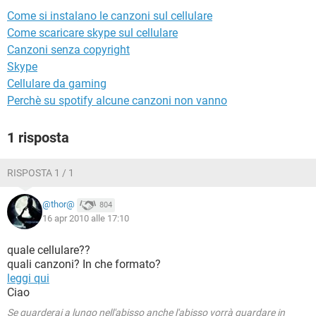
TIKTOK
FACEBOOK
Come si instalano le canzoni sul cellulare
HARDWARE
Come scaricare skype sul cellulare
Canzoni senza copyright
Skype
Cellulare da gaming
Perchè su spotify alcune canzoni non vanno
1 risposta
RISPOSTA 1 / 1
@thor@
804
16 apr 2010 alle 17:10
quale cellulare??
quali canzoni? In che formato?
leggi qui
Ciao
Se guarderai a lungo nell'abisso anche l'abisso vorrà guardare in