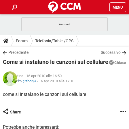
MENU
HOME
COVID-19
GAMING
GUIDE
Forum
Telefonia/Tablet/GPS
INTRATTENIMENTO
ANDROID
COVID-19
GAMING
DOWNLOAD
Precedente
Successivo
iOS
WINDOWS 10
INTRATTENIMENTO
ANDROID
Come si instalano le canzoni sul cellulare
INSTAGRAM
COVID-19
WHATSAPP
GAMING
Chiuso
FORUM
iOS
WINDOWS 10
TIKTOK
INTRATTENIMENTO
FACEBOOK
ANDROID
tina
- 16 apr 2010 alle 16:50
INSTAGRAM
COVID-19
WHATSAPP
GAMING
GLOSSARIO
@thor@
-
16 apr 2010 alle 17:10
HARDWARE
iOS
WINDOWS 10
TIKTOK
INTRATTENIMENTO
FACEBOOK
ANDROID
INSTAGRAM
COVID-19
WHATSAPP
GAMING
come si instalano le canzoni sul cellulare
HARDWARE
iOS
WINDOWS 10
TIKTOK
INTRATTENIMENTO
FACEBOOK
ANDROID
INSTAGRAM
WHATSAPP
HARDWARE
iOS
WINDOWS 10
Share
TIKTOK
FACEBOOK
INSTAGRAM
WHATSAPP
HARDWARE
Potrebbe anche interessarti: