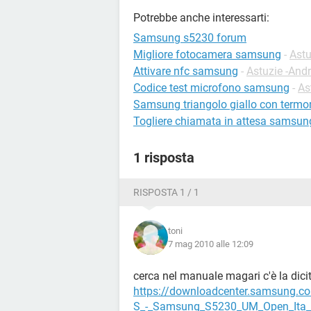
Potrebbe anche interessarti:
Samsung s5230 forum
Migliore fotocamera samsung
-
Astu
Attivare nfc samsung
-
Astuzie -And
Codice test microfono samsung
-
As
Samsung triangolo giallo con term
Togliere chiamata in attesa samsun
1 risposta
RISPOSTA 1 / 1
toni
7 mag 2010 alle 12:09
cerca nel manuale magari c'è la dici
https://downloadcenter.samsung
S_-_Samsung_S5230_UM_Open_Ita_R