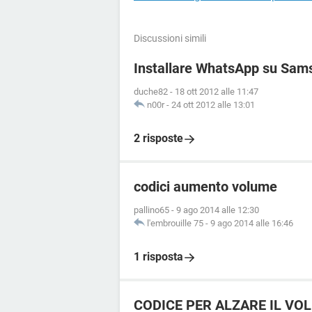
Discussioni simili
Installare WhatsApp su Sa
duche82
-
18 ott 2012 alle 11:47
n00r
-
24 ott 2012 alle 13:01
2 risposte
codici aumento volume
pallino65
-
9 ago 2014 alle 12:30
l'embrouille 75
-
9 ago 2014 alle 16:46
1 risposta
CODICE PER ALZARE IL VO