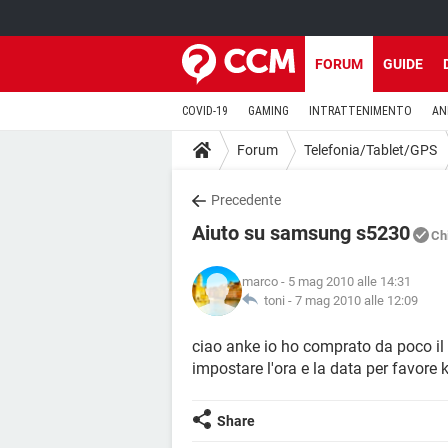
FORUM
GUIDE
COVID-19
GAMING
INTRATTENIMENTO
AN
Forum
Telefonia/Tablet/GPS
Precedente
Aiuto su samsung s5230
Ch
marco
- 5 mag 2010 alle 14:31
toni -
7 mag 2010 alle 12:09
ciao anke io ho comprato da poco i
impostare l'ora e la data per favore ki l
Share