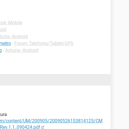
zie -Mobile
roid
tuzie -Android
ometro
-
Forum Telefonia/Tablet/GPS
g
-
Astuzie -Android
tura
.com/content/UM/200905/20090526153814125/CM
ev.1.1_090424.pdf