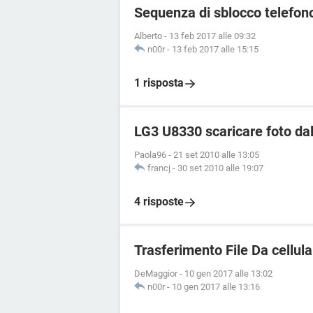
Sequenza di sblocco telefon
Alberto
-
13 feb 2017 alle 09:32
n00r
-
13 feb 2017 alle 15:15
1 risposta
LG3 U8330 scaricare foto dal 
Paola96
-
21 set 2010 alle 13:05
francj
-
30 set 2010 alle 19:07
4 risposte
Trasferimento File Da cellula
DeMaggior
-
10 gen 2017 alle 13:02
n00r
-
10 gen 2017 alle 13:16