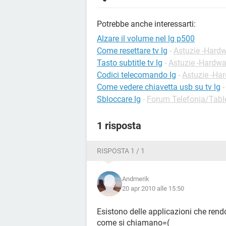
Potrebbe anche interessarti:
Alzare il volume nel lg p500
Come resettare tv lg
-
Astuzie -Hard
Tasto subtitle tv lg
-
Astuzie -Hardwa
Codici telecomando lg
-
Astuzie -Ha
Come vedere chiavetta usb su tv lg
Sbloccare lg
-
Forum Telefonia/Tab
1 risposta
RISPOSTA 1 / 1
Andmerik
20 apr 2010 alle 15:50
Esistono delle applicazioni che ren
come si chiamano=(