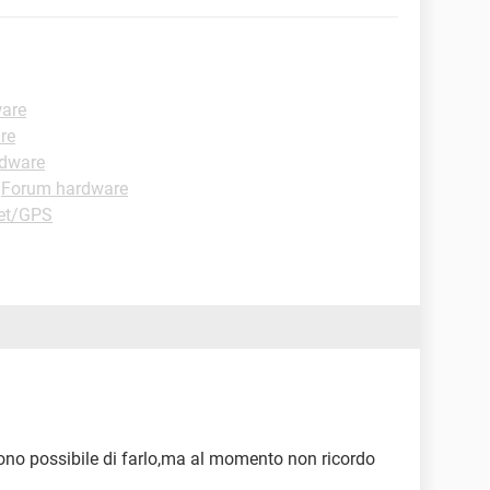
ware
re
rdware
-
Forum hardware
let/GPS
dono possibile di farlo,ma al momento non ricordo