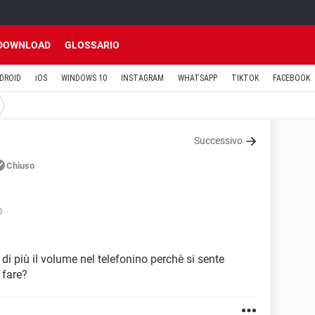
DOWNLOAD
GLOSSARIO
DROID
iOS
WINDOWS 10
INSTAGRAM
WHATSAPP
TIKTOK
FACEBOOK
Successivo
Chiuso
0
di più il volume nel telefonino perchè si sente
 fare?