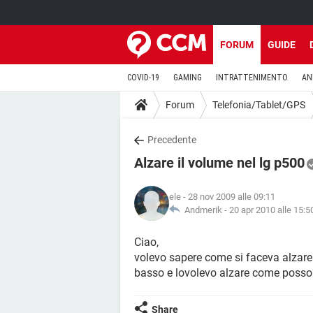
FORUM
GUIDE
COVID-19
GAMING
INTRATTENIMENTO
AN
Forum
Telefonia/Tablet/GPS
Precedente
Alzare il volume nel lg p500
ele
- 28 nov 2009 alle 09:11
Andmerik -
20 apr 2010 alle 15:5
Ciao,
volevo sapere come si faceva alzare 
basso e lovolevo alzare come posso
Share