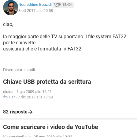
Noureddine Bouzidi
15.404
3 ott 2017 alle 20:58
ciao,
la maggior parte delle TV supportano il file system FAT32
per le chiavette
assicurati che è formattata in FAT32
Discussioni simili
Chiave USB protetta da scrittura
disiss
-
1 giu 2009 alle 16:21
Psr
-
7 dic 2017 alle 17:58
82 risposte
Come scaricare i video da YouTube
VincenzinoBello
-
25 gen 2018 alle 13:22