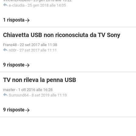
e-claudia
-
25 gen 2018 alle 14:05
1 risposta
Chiavetta USB non riconosciuta da TV Sony
Franz48
-
22 set 2017 alle 11:38
n00r
-
27 set 2017 alle 11:11
9 risposte
TV non rileva la penna USB
master
-
1 ott 2016 alle 16:28
Surround64
-
8 set 2019 alle 11:19
9 risposte