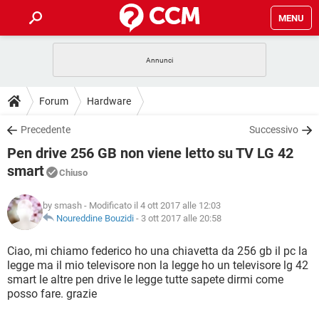
MENU
HOME
COVID-19
GAMING
GUIDE
Forum
Hardware
INTRATTENIMENTO
ANDROID
COVID-19
GAMING
DOWNLOAD
Precedente
Successivo
iOS
WINDOWS 10
INTRATTENIMENTO
ANDROID
Pen drive 256 GB non viene letto su TV LG 42
INSTAGRAM
COVID-19
WHATSAPP
GAMING
FORUM
iOS
WINDOWS 10
smart
Chiuso
TIKTOK
INTRATTENIMENTO
FACEBOOK
ANDROID
INSTAGRAM
COVID-19
WHATSAPP
GAMING
GLOSSARIO
HARDWARE
iOS
WINDOWS 10
by smash
- Modificato il 4 ott 2017 alle 12:03
TIKTOK
INTRATTENIMENTO
FACEBOOK
ANDROID
Noureddine Bouzidi
-
3 ott 2017 alle 20:58
INSTAGRAM
COVID-19
WHATSAPP
GAMING
HARDWARE
iOS
WINDOWS 10
Ciao, mi chiamo federico ho una chiavetta da 256 gb il pc la
TIKTOK
INTRATTENIMENTO
FACEBOOK
ANDROID
INSTAGRAM
WHATSAPP
legge ma il mio televisore non la legge ho un televisore lg 42
HARDWARE
iOS
WINDOWS 10
smart le altre pen drive le legge tutte sapete dirmi come
TIKTOK
FACEBOOK
posso fare. grazie
INSTAGRAM
WHATSAPP
HARDWARE