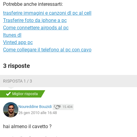
TIKTOK
FACEBOOK
Potrebbe anche interessarti:
trasferire immagini e canzoni dl pc al cell
HARDWARE
Trasferire foto da iphone a pc
Come connettere airpods al pc
Itunes dl
Vinted app pc
Come collegare il telefono al pc con cavo
3 risposte
RISPOSTA 1 / 3
Miglior risposta
Noureddine Bouzidi
15.404
26 gen 2010 alle 16:48
hai almeno il cavetto ?