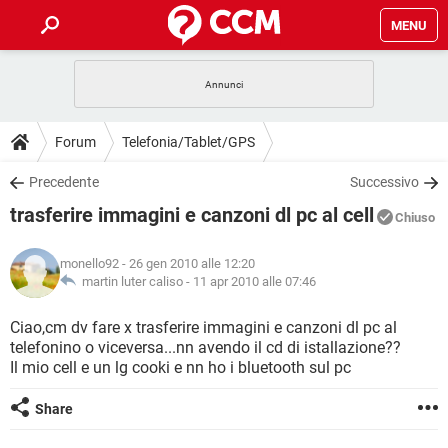
MENU
HOME
COVID-19
GAMING
GUIDE
Forum
Telefonia/Tablet/GPS
INTRATTENIMENTO
ANDROID
COVID-19
GAMING
DOWNLOAD
Precedente
Successivo
iOS
WINDOWS 10
INTRATTENIMENTO
ANDROID
trasferire immagini e canzoni dl pc al cell
INSTAGRAM
COVID-19
WHATSAPP
GAMING
Chiuso
FORUM
iOS
WINDOWS 10
TIKTOK
INTRATTENIMENTO
FACEBOOK
ANDROID
monello92
- 26 gen 2010 alle 12:20
INSTAGRAM
COVID-19
WHATSAPP
GAMING
GLOSSARIO
martin luter caliso -
11 apr 2010 alle 07:46
HARDWARE
iOS
WINDOWS 10
TIKTOK
INTRATTENIMENTO
FACEBOOK
ANDROID
INSTAGRAM
COVID-19
WHATSAPP
GAMING
Ciao,cm dv fare x trasferire immagini e canzoni dl pc al
HARDWARE
iOS
WINDOWS 10
telefonino o viceversa...nn avendo il cd di istallazione??
TIKTOK
INTRATTENIMENTO
FACEBOOK
ANDROID
Il mio cell e un lg cooki e nn ho i bluetooth sul pc
INSTAGRAM
WHATSAPP
HARDWARE
iOS
WINDOWS 10
TIKTOK
FACEBOOK
Share
INSTAGRAM
WHATSAPP
HARDWARE