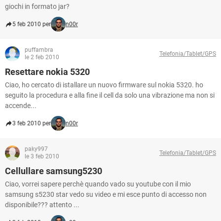
giochi in formato jar?
5 feb 2010 per
n00r
puffambra
Telefonia/Tablet/GPS
le 2 feb 2010
Resettare nokia 5320
Ciao, ho cercato di istallare un nuovo firmware sul nokia 5320. ho
seguito la procedura e alla fine il cell da solo una vibrazione ma non si
accende...
3 feb 2010 per
n00r
paky997
Telefonia/Tablet/GPS
le 3 feb 2010
Cellullare samsung5230
Ciao, vorrei sapere perchè quando vado su youtube con il mio
samsung s5230 star vedo su video e mi esce punto di accesso non
disponibile??? attento ...