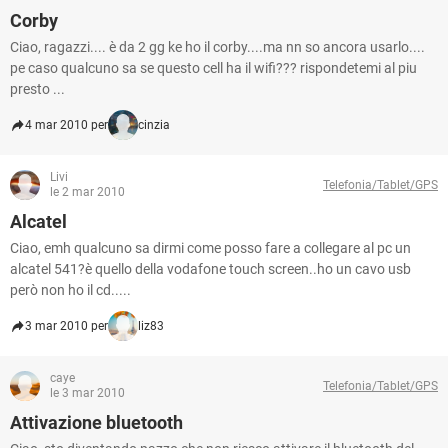
Corby
Ciao, ragazzi.... è da 2 gg ke ho il corby....ma nn so ancora usarlo....
pe caso qualcuno sa se questo cell ha il wifi??? rispondetemi al piu
presto ...
4 mar 2010 per
cinzia
Livi
Telefonia/Tablet/GPS
le 2 mar 2010
Alcatel
Ciao, emh qualcuno sa dirmi come posso fare a collegare al pc un
alcatel 541?è quello della vodafone touch screen..ho un cavo usb
però non ho il cd.....
3 mar 2010 per
liz83
caye
Telefonia/Tablet/GPS
le 3 mar 2010
Attivazione bluetooth