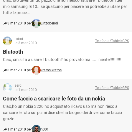
Ciao, sto diventando pazzo che non riesco attivare il bluetooth del
mio samsung r610...se qualcuno per piacere mi potrebbe aiutare per
tutte le proce...
3 mar 2010 per
Linzobendi
mimi
Telefonia/Tablet/GPS
le 3 mar 2010
Blutooth
Ciao, cm si fa a usare il blutooth? ho provato ma...... niente!!!!!!!!!!
3 mar 2010 per
kratos kratos
sergi
Telefonia/Tablet/GPS
le 1 mar 2010
Come faccio a scaricare le foto da un nokia
Ciao,ho un nokia 3220 ho acquistato il cavo usb ma non rieco a
caricare le foto sul pc mi dice che ha biogno dei driver come faccio
grazie
1 mar 2010 per
n00r