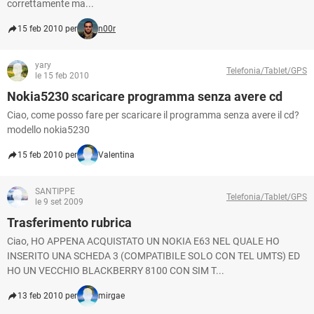
correttamente ma...
15 feb 2010 per
n00r
yary
Telefonia/Tablet/GPS
le 15 feb 2010
Nokia5230 scaricare programma senza avere cd
Ciao, come posso fare per scaricare il programma senza avere il cd?
modello nokia5230
15 feb 2010 per
Valentina
SANTIPPE
Telefonia/Tablet/GPS
le 9 set 2009
Trasferimento rubrica
Ciao, HO APPENA ACQUISTATO UN NOKIA E63 NEL QUALE HO
INSERITO UNA SCHEDA 3 (COMPATIBILE SOLO CON TEL UMTS) ED
HO UN VECCHIO BLACKBERRY 8100 CON SIM T...
13 feb 2010 per
mirgae