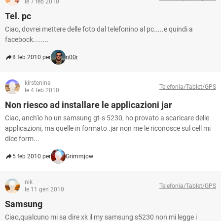
le 7 feb 2010
Tel. pc
Ciao, dovrei mettere delle foto dal telefonino al pc.....e quindi a
facebock........
8 feb 2010 per
n00r
kirstenina
Telefonia/Tablet/GPS
le 4 feb 2010
Non riesco ad installare le applicazioni jar
Ciao, anch'io ho un samsung gt-s 5230, ho provato a scaricare delle
applicazioni, ma quelle in formato .jar non me le riconosce sul cell mi
dice form...
5 feb 2010 per
Grimmjow
nik
Telefonia/Tablet/GPS
le 11 gen 2010
Samsung
Ciao,qualcuno mi sa dire xk il my samsung s5230 non mi legge i