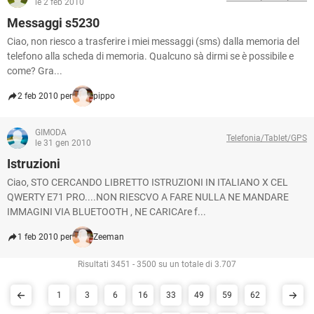
le 2 feb 2010
Messaggi s5230
Ciao, non riesco a trasferire i miei messaggi (sms) dalla memoria del
telefono alla scheda di memoria. Qualcuno sà dirmi se è possibile e
come? Gra...
2 feb 2010 per
pippo
GIMODA
Telefonia/Tablet/GPS
le 31 gen 2010
Istruzioni
Ciao, STO CERCANDO LIBRETTO ISTRUZIONI IN ITALIANO X CEL
QWERTY E71 PRO....NON RIESCVO A FARE NULLA NE MANDARE
IMMAGINI VIA BLUETOOTH , NE CARICAre f...
1 feb 2010 per
Zeeman
Risultati 3451 - 3500 su un totale di 3.707
1
3
6
16
33
49
59
62