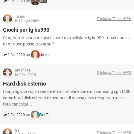
3 feb 2010 per
n00r
Tanno
Telefonia/Tablet/GPS
le 12 ago 2009
Giochi per lg ku990
Ciao, vorrei scaricare giochi per il mio cellulare lg ku990.. qualcuno sa
dirmi dove posso trovarne ?
2 feb 2010 per
denko
amandaa
Telefonia/Tablet/GPS
le 2 feb 2010
Hard disk esterno
Ciao, ragazzi voglio vedere il mio cellulare che è un samsung sgh f480
come hard disk esterno o memoria di massa,devo recuperare delle
foto cancellat...
2 feb 2010 per
Draffi
fra
Telefonia/Tablet/GPS