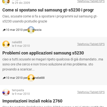
Telefonia/Tablet/GPS
le 29 dic 2009
Come si spostano sul samsung gt-s5230 i progr
Ciao, scusate come si fa a spostare i programmi sul samsung gt-
s5230 usando pcstudio grazie
10 mar 2010 per
ascia
neliel88
Telefonia/Tablet/GPS
le 9 mar 2010
Problemi con applicazioni samsung s5230
ciao a tutti.scusate se magari ripeto qualcosa di già domandato..ma
sono ore che cerco e non trovo soluzione al mio problema. sto
provando a scaricar...
10 mar 2010 per
neliel88
tempesta
Telefonia/Tablet/GPS
le 9 mar 2010
Impostazioni inziali nokia 2760