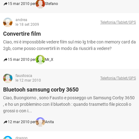
15 mar 2010 per
Stefano
andrea
Telefonia/Tablet/GPS
le 18 set 2009
Convertire film
Ciao, mi è impossbbile vedere film sul mio lg tribe con memory card da
2gb, come posso convertirli in modo da riuscirli a vedere?
15 mar 2010 per
Mr_X
faustosca
Telefonia/Tablet/GPS
le 12 mar 2010
Bluetooh samsung corby 3650
Ciao, Buongiorno , sono Fausto e posseggo un Samsung Corby 3650
, e ho un problemino con il bluetooh : quando trasmetto file piccoli o
grossi o con i...
12 mar 2010 per
Anita
dragon