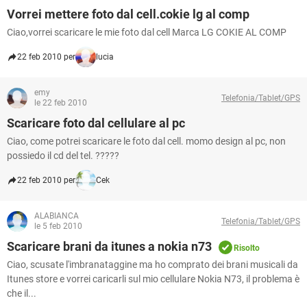
Vorrei mettere foto dal cell.cokie lg al comp
Ciao,vorrei scaricare le mie foto dal cell Marca LG COKIE AL COMP
22 feb 2010 per
lucia
emy
Telefonia/Tablet/GPS
le 22 feb 2010
Scaricare foto dal cellulare al pc
Ciao, come potrei scaricare le foto dal cell. momo design al pc, non
possiedo il cd del tel. ?????
22 feb 2010 per
Cek
ALABIANCA
Telefonia/Tablet/GPS
le 5 feb 2010
Scaricare brani da itunes a nokia n73
Risolto
Ciao, scusate l'imbranataggine ma ho comprato dei brani musicali da
Itunes store e vorrei caricarli sul mio cellulare Nokia N73, il problema è
che il...