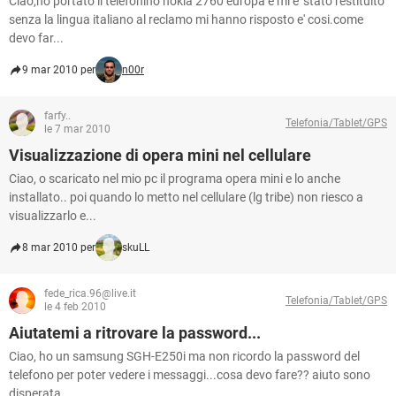
Ciao,ho portato il telefonino nokia 2760 europa e mi e' stato restituito
senza la lingua italiano al reclamo mi hanno risposto e' cosi.come
devo far...
9 mar 2010 per
n00r
farfy..
Telefonia/Tablet/GPS
le 7 mar 2010
Visualizzazione di opera mini nel cellulare
Ciao, o scaricato nel mio pc il programa opera mini e lo anche
installato.. poi quando lo metto nel cellulare (lg tribe) non riesco a
visualizzarlo e...
8 mar 2010 per
skuLL
fede_rica.96@live.it
Telefonia/Tablet/GPS
le 4 feb 2010
Aiutatemi a ritrovare la password...
Ciao, ho un samsung SGH-E250i ma non ricordo la password del
telefono per poter vedere i messaggi...cosa devo fare?? aiuto sono
disperata...