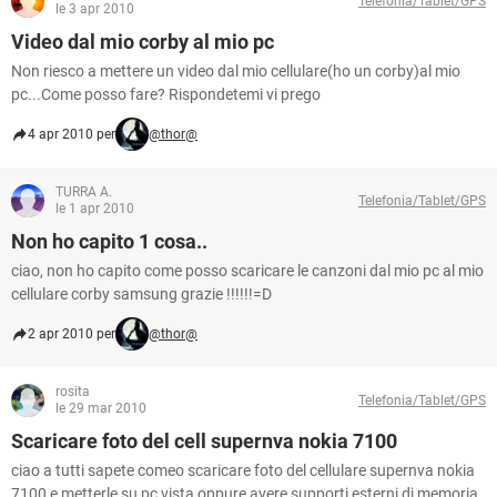
Telefonia/Tablet/GPS
TIKTOK
FACEBOOK
le 3 apr 2010
Video dal mio corby al mio pc
HARDWARE
Non riesco a mettere un video dal mio cellulare(ho un corby)al mio
pc...Come posso fare? Rispondetemi vi prego
4 apr 2010 per
@thor@
TURRA A.
Telefonia/Tablet/GPS
le 1 apr 2010
Non ho capito 1 cosa..
ciao, non ho capito come posso scaricare le canzoni dal mio pc al mio
cellulare corby samsung grazie !!!!!!=D
2 apr 2010 per
@thor@
rosita
Telefonia/Tablet/GPS
le 29 mar 2010
Scaricare foto del cell supernva nokia 7100
ciao a tutti sapete comeo scaricare foto del cellulare supernva nokia
7100 e metterle su pc vista oppure avere supporti esterni di memoria