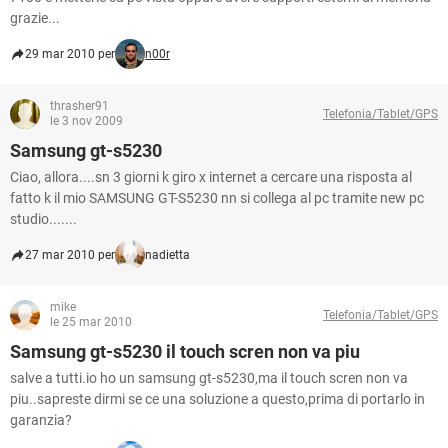
grazie...
29 mar 2010 per
n00r
thrasher91
Telefonia/Tablet/GPS
le 3 nov 2009
Samsung gt-s5230
Ciao, allora....sn 3 giorni k giro x internet a cercare una risposta al
fatto k il mio SAMSUNG GT-S5230 nn si collega al pc tramite new pc
studio.......
27 mar 2010 per
nadietta
mike
Telefonia/Tablet/GPS
le 25 mar 2010
Samsung gt-s5230 il touch scren non va piu
salve a tutti.io ho un samsung gt-s5230,ma il touch scren non va
piu..sapreste dirmi se ce una soluzione a questo,prima di portarlo in
garanzia?