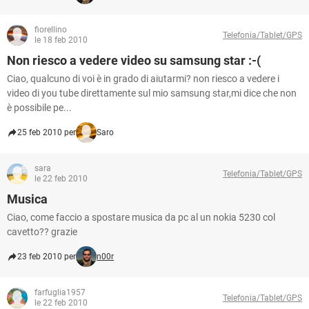
fiorellino
Telefonia/Tablet/GPS
le 18 feb 2010
Non riesco a vedere video su samsung star :-(
Ciao, qualcuno di voi è in grado di aiutarmi? non riesco a vedere i
video di you tube direttamente sul mio samsung star,mi dice che non
è possibile pe...
25 feb 2010 per
Saro
sara
Telefonia/Tablet/GPS
le 22 feb 2010
Musica
Ciao, come faccio a spostare musica da pc al un nokia 5230 col
cavetto?? grazie
23 feb 2010 per
n00r
farfuglia1957
Telefonia/Tablet/GPS
le 22 feb 2010