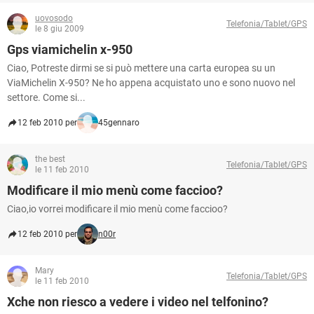
uovosodo
Telefonia/Tablet/GPS
le 8 giu 2009
Gps viamichelin x-950
Ciao, Potreste dirmi se si può mettere una carta europea su un
ViaMichelin X-950? Ne ho appena acquistato uno e sono nuovo nel
settore. Come si...
12 feb 2010 per
45gennaro
the best
Telefonia/Tablet/GPS
le 11 feb 2010
Modificare il mio menù come faccioo?
Ciao,io vorrei modificare il mio menù come faccioo?
12 feb 2010 per
n00r
Mary
Telefonia/Tablet/GPS
le 11 feb 2010
Xche non riesco a vedere i video nel telfonino?