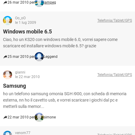
26 mar 2010 per
jampeg
Oo_oO
Telefonia/Tablet/GPS
le 1 lug 2009
Windows mobile 6.5
Ciao, ho un KS20 con windows mobile 6.0, vorrei sapere come
scaricare ed installare windows mobile 6.5? grazie
25 mar 2010 per
Leggend
gianni
Telefonia/Tablet/GPS
le 22 mar 2010
Samsung
ho un telefono samsung omonia SGH i900, con scheda di memoria
esterna, nn ho il cavetto usb, e vorrei scaricare i giochi dal pc e
metterli sulla memor...
22 mar 2010 per
simone
venom77