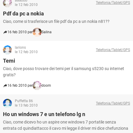
aaabbb
Telefonia/Tablet/GPS
le 12 feb 2010
Pdf da pc a nokia
Ciao, come si trasferisce un file pdf da pc a un nokia n81??
16 feb 2010 per
Salina
larions
Telefonia/Tablet/GPS
le 12 feb 2010
Temi
Ciao, dove posso trovare dei temi per il samsung s5230 su internet
gratis?
16 feb 2010 per
doom
Puffetta 86
Telefonia/Tablet/GPS
le 13 feb 2010
Ho un windows 7 e un telefono lg n
Ciao, come dicevo ho un aspire one windows 7 portatile senza
entrata cd quindiattacco il cavo mi legge il driver mi dice chefunziona