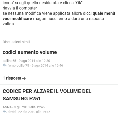
icona" scegli quella desiderata e clicca "Ok"
riavvia il computer
se nessuna modifica viene applicata allora dicci
quale menù
vuoi modificare
magari riusciremo a darti una risposta
valida
Discussioni simili
codici aumento volume
pallino65
-
9 ago 2014 alle 12:30
l'embrouille 75
-
9 ago 2014 alle 16:46
1 risposta
CODICE PER ALZARE IL VOLUME DEL
SAMSUNG E251
ANNA
-
3 giu 2010 alle 12:46
david
-
22 dic 2010 alle 19:45