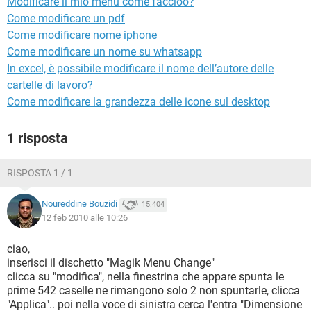
Modificare il mio menù come faccioo?
TIKTOK
FACEBOOK
Come modificare un pdf
HARDWARE
Come modificare nome iphone
Come modificare un nome su whatsapp
In excel, è possibile modificare il nome dell’autore delle
cartelle di lavoro?
Come modificare la grandezza delle icone sul desktop
1 risposta
RISPOSTA 1 / 1
Noureddine Bouzidi
15.404
12 feb 2010 alle 10:26
ciao,
inserisci il dischetto "Magik Menu Change"
clicca su "modifica", nella finestrina che appare spunta le
prime 542 caselle ne rimangono solo 2 non spuntarle, clicca
"Applica".. poi nella voce di sinistra cerca l'entra "Dimensione