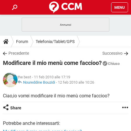
MENU
HOME
COVID-19
GAMING
GUIDE
Forum
Telefonia/Tablet/GPS
INTRATTENIMENTO
ANDROID
COVID-19
GAMING
DOWNLOAD
Precedente
Successivo
iOS
WINDOWS 10
INTRATTENIMENTO
ANDROID
Modificare il mio menù come faccioo?
INSTAGRAM
COVID-19
WHATSAPP
GAMING
Chiuso
FORUM
iOS
WINDOWS 10
TIKTOK
INTRATTENIMENTO
FACEBOOK
ANDROID
the best
- 11 feb 2010 alle 17:19
INSTAGRAM
COVID-19
WHATSAPP
GAMING
GLOSSARIO
Noureddine Bouzidi
-
12 feb 2010 alle 10:26
HARDWARE
iOS
WINDOWS 10
TIKTOK
INTRATTENIMENTO
FACEBOOK
ANDROID
INSTAGRAM
COVID-19
WHATSAPP
GAMING
Ciao,io vorrei modificare il mio menù come faccioo?
HARDWARE
iOS
WINDOWS 10
TIKTOK
INTRATTENIMENTO
FACEBOOK
ANDROID
Share
INSTAGRAM
WHATSAPP
HARDWARE
iOS
WINDOWS 10
TIKTOK
FACEBOOK
Potrebbe anche interessarti:
INSTAGRAM
WHATSAPP
HARDWARE