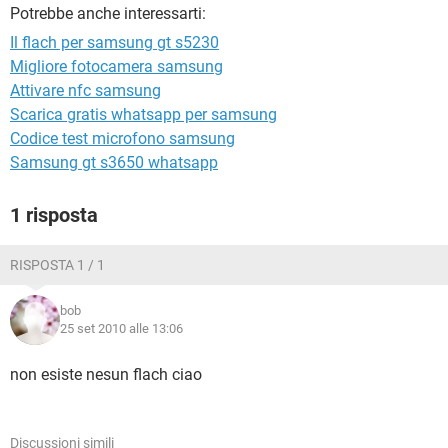
TIKTOK
FACEBOOK
Potrebbe anche interessarti:
Il flach per samsung gt s5230
HARDWARE
Migliore fotocamera samsung
Attivare nfc samsung
Scarica gratis whatsapp per samsung
Codice test microfono samsung
Samsung gt s3650 whatsapp
1 risposta
RISPOSTA 1 / 1
bob
25 set 2010 alle 13:06
non esiste nesun flach ciao
Discussioni simili