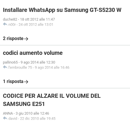
Installare WhatsApp su Samsung GT-S5230 W
duche82
-
18 ott 2012 alle 11:47
n00r
-
24 ott 2012 alle 13:01
2 risposte
codici aumento volume
pallino65
-
9 ago 2014 alle 12:30
l'embrouille 75
-
9 ago 2014 alle 16:46
1 risposta
CODICE PER ALZARE IL VOLUME DEL
SAMSUNG E251
ANNA
-
3 giu 2010 alle 12:46
david
-
22 dic 2010 alle 19:45