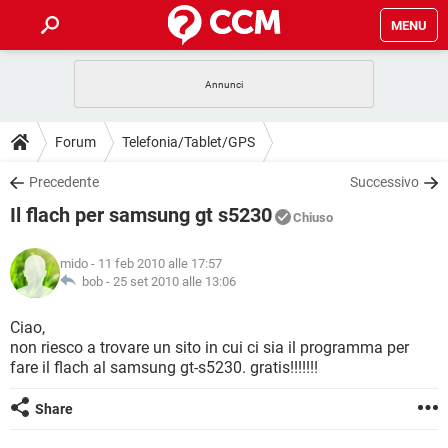
MENU
HOME
COVID-19
GAMING
GUIDE
Forum
Telefonia/Tablet/GPS
INTRATTENIMENTO
ANDROID
COVID-19
GAMING
DOWNLOAD
Precedente
Successivo
iOS
WINDOWS 10
INTRATTENIMENTO
ANDROID
Il flach per samsung gt s5230
INSTAGRAM
COVID-19
WHATSAPP
GAMING
Chiuso
FORUM
iOS
WINDOWS 10
TIKTOK
INTRATTENIMENTO
FACEBOOK
ANDROID
mido
- 11 feb 2010 alle 17:57
INSTAGRAM
COVID-19
WHATSAPP
GAMING
GLOSSARIO
bob -
25 set 2010 alle 13:06
HARDWARE
iOS
WINDOWS 10
TIKTOK
INTRATTENIMENTO
FACEBOOK
ANDROID
INSTAGRAM
COVID-19
WHATSAPP
GAMING
Ciao,
HARDWARE
iOS
WINDOWS 10
non riesco a trovare un sito in cui ci sia il programma per
TIKTOK
INTRATTENIMENTO
FACEBOOK
ANDROID
fare il flach al samsung gt-s5230. gratis!!!!!!!
INSTAGRAM
WHATSAPP
HARDWARE
iOS
WINDOWS 10
TIKTOK
FACEBOOK
Share
INSTAGRAM
WHATSAPP
HARDWARE