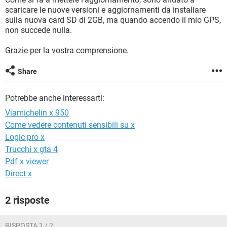
TIKTOK
FACEBOOK
scaricare le nuove versioni e aggiornamenti da installare
sulla nuova card SD di 2GB, ma quando accendo il mio GPS,
HARDWARE
non succede nulla.
Grazie per la vostra comprensione.
Share
Potrebbe anche interessarti:
Viamichelin x 950
Come vedere contenuti sensibili su x
Logic pro x
Trucchi x gta 4
Pdf x viewer
Direct x
2 risposte
RISPOSTA 1 / 2