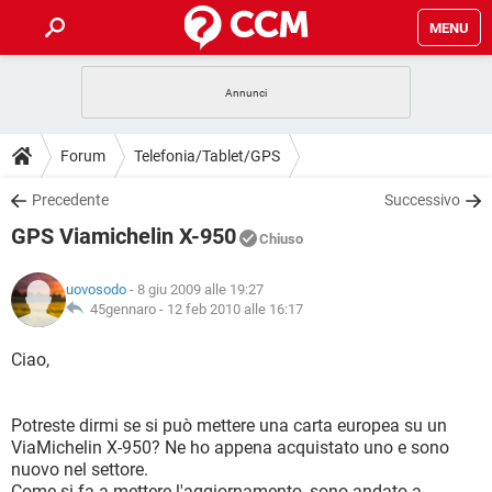
MENU
HOME
COVID-19
GAMING
GUIDE
Forum
Telefonia/Tablet/GPS
INTRATTENIMENTO
ANDROID
COVID-19
GAMING
DOWNLOAD
Precedente
Successivo
iOS
WINDOWS 10
INTRATTENIMENTO
ANDROID
GPS Viamichelin X-950
INSTAGRAM
COVID-19
WHATSAPP
GAMING
Chiuso
FORUM
iOS
WINDOWS 10
TIKTOK
INTRATTENIMENTO
FACEBOOK
ANDROID
uovosodo
- 8 giu 2009 alle 19:27
INSTAGRAM
COVID-19
WHATSAPP
GAMING
GLOSSARIO
45gennaro -
12 feb 2010 alle 16:17
HARDWARE
iOS
WINDOWS 10
TIKTOK
INTRATTENIMENTO
FACEBOOK
ANDROID
INSTAGRAM
COVID-19
WHATSAPP
GAMING
Ciao,
HARDWARE
iOS
WINDOWS 10
TIKTOK
INTRATTENIMENTO
FACEBOOK
ANDROID
INSTAGRAM
WHATSAPP
Potreste dirmi se si può mettere una carta europea su un
HARDWARE
iOS
WINDOWS 10
TIKTOK
FACEBOOK
ViaMichelin X-950? Ne ho appena acquistato uno e sono
INSTAGRAM
WHATSAPP
nuovo nel settore.
HARDWARE
Come si fa a mettere l'aggiornamento, sono andato a