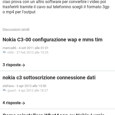
ciao prova con un altro software per convertire i video poi
trasferirli tramite il cavo sul telefonino scegli il formato 3gp
o mp4 per l'output
Discussioni simili
Nokia C3-00 configurazione wap e mms tim
marica86
-
4 set 2011 alle 01:01
n00r
-
27 feb 2012 alle 15:25
3 risposte
nokia c3 sottoscrizione connessione dati
stefano
-
3 apr 2012 alle 13:50
guest
-
4 apr 2012 alle 18:27
4 risposte