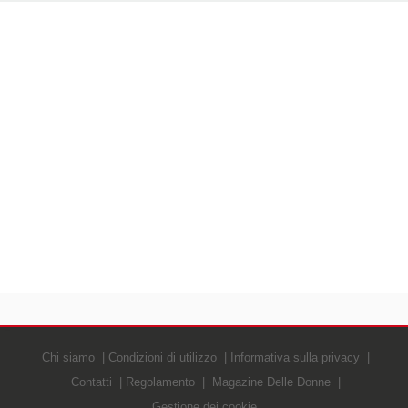
Chi siamo
Condizioni di utilizzo
Informativa sulla privacy
Contatti
Regolamento
Magazine Delle Donne
Gestione dei cookie