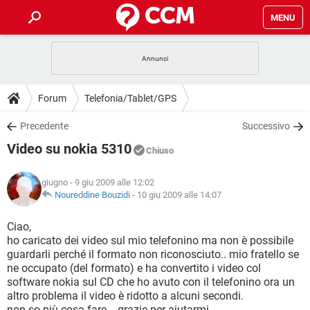
MENU
HOME
COVID-19
GAMING
GUIDE
Forum
Telefonia/Tablet/GPS
INTRATTENIMENTO
ANDROID
COVID-19
GAMING
DOWNLOAD
Precedente
Successivo
iOS
WINDOWS 10
INTRATTENIMENTO
ANDROID
Video su nokia 5310
INSTAGRAM
COVID-19
WHATSAPP
GAMING
Chiuso
FORUM
iOS
WINDOWS 10
TIKTOK
INTRATTENIMENTO
FACEBOOK
ANDROID
giugno
- 9 giu 2009 alle 12:02
INSTAGRAM
COVID-19
WHATSAPP
GAMING
GLOSSARIO
Noureddine Bouzidi
-
10 giu 2009 alle 14:07
HARDWARE
iOS
WINDOWS 10
TIKTOK
INTRATTENIMENTO
FACEBOOK
ANDROID
INSTAGRAM
COVID-19
WHATSAPP
GAMING
Ciao,
HARDWARE
iOS
WINDOWS 10
ho caricato dei video sul mio telefonino ma non è possibile
TIKTOK
INTRATTENIMENTO
FACEBOOK
ANDROID
guardarli perché il formato non riconosciuto.. mio fratello se
INSTAGRAM
WHATSAPP
ne occupato (del formato) e ha convertito i video col
HARDWARE
iOS
WINDOWS 10
TIKTOK
FACEBOOK
software nokia sul CD che ho avuto con il telefonino ora un
INSTAGRAM
WHATSAPP
altro problema il video è ridotto a alcuni secondi.
HARDWARE
non so più cosa fare... grazie per aiutarmi.