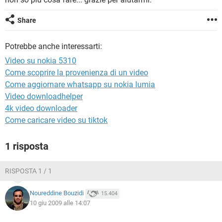
TIKTOK
FACEBOOK
HARDWARE
Share
Potrebbe anche interessarti:
Video su nokia 5310
Come scoprire la provenienza di un video
Come aggiornare whatsapp su nokia lumia
Video downloadhelper
4k video downloader
Come caricare video su tiktok
1 risposta
RISPOSTA 1 / 1
Noureddine Bouzidi
15.404
10 giu 2009 alle 14:07