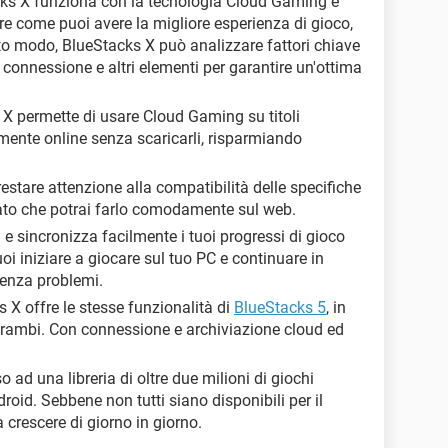
cks X funziona con la tecnologia Cloud Gaming e
evare come puoi avere la migliore esperienza di gioco,
sto modo, BlueStacks X può analizzare fattori chiave
 connessione e altri elementi per garantire un'ottima
 X permette di usare Cloud Gaming su titoli
amente online senza scaricarli, risparmiando
.
restare attenzione alla compatibilità delle specifiche
 dato che potrai farlo comodamente sul web.
i e sincronizza facilmente i tuoi progressi di gioco
 puoi iniziare a giocare sul tuo PC e continuare in
senza problemi.
s X offre le stesse funzionalità di
BlueStacks 5
, in
trambi. Con connessione e archiviazione cloud ed
so ad una libreria di oltre due milioni di giochi
roid. Sebbene non tutti siano disponibili per il
 crescere di giorno in giorno.