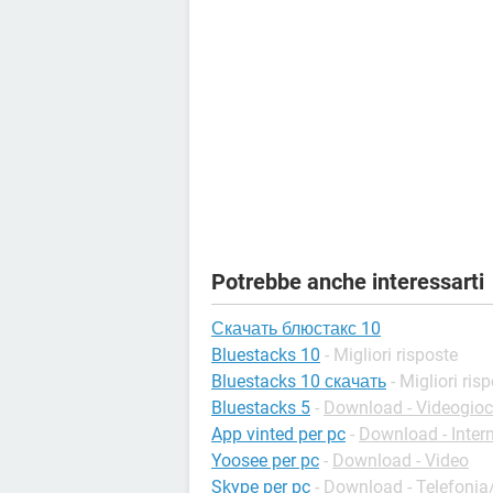
Potrebbe anche interessarti
Скачать блюстакс 10
Bluestacks 10
- Migliori risposte
Bluestacks 10 скачать
- Migliori ris
Bluestacks 5
-
Download - Videogioc
App vinted per pc
-
Download - Inter
Yoosee per pc
-
Download - Video
Skype per pc
-
Download - Telefonia/