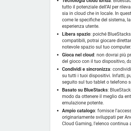
Tecnologia cloud ibrida
: Bluesta
tutto il potenziale dell’AI per ril
sia in cloud che in locale. In que
come le specifiche del sistema, la
esperienza utente.
Libera spazio
: poiché BlueStacks
compatibili, potrai giocare dirett
notevole spazio sul tuo computer
Gioca nel cloud
: non dovrai più p
del gioco con il tuo dispositivo,
Condividi e sincronizza
: condivid
su tutti i tuoi dispositivi. Infatti,
seguito sul tuo tablet o telefono 
Basato su BlueStacks
: BlueStack
modo da ottenere il meglio da en
emulazione potente.
Ampio catalogo
: fornisce l'acces
originariamente sviluppati per And
Cloud Gaming, l'elenco continua a