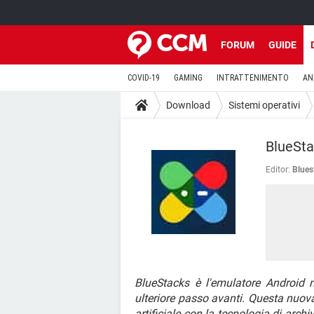
FORUM
GUIDE
COVID-19
GAMING
INTRATTENIMENTO
AN
Download
Sistemi operativi
BlueSta
Editor:
Blues
BlueStacks è l'emulatore Androi
ulteriore passo avanti. Questa nuova
artificiale con la tecnologia di arch