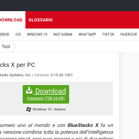
DOWNLOAD
GLOSSARIO
DROID
iOS
WINDOWS 10
INSTAGRAM
WHATSAPP
TIKTOK
FACEBOOK
Tool
cks X per PC
tacks Systems, Inc.
Versione:
0.19.40.1001
Download
Freeware
(798,34 KB)
Windows 10
-
Italiano
d numero uno al mondo e con
BlueStacks X
fa un
 versione combina tutta la potenza dell'intelligenza
iviazione cloud, così puoi giocare a più di due milioni