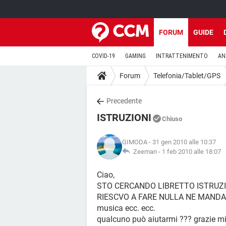
FORUM
GUIDE
COVID-19
GAMING
INTRATTENIMENTO
AN
Forum
Telefonia/Tablet/GPS
Precedente
ISTRUZIONI
Chiuso
GIMODA
- 31 gen 2010 alle 10:37
Zeeman -
1 feb 2010 alle 18:07
Ciao,
STO CERCANDO LIBRETTO ISTRUZIO
RIESCVO A FARE NULLA NE MANDAR
musica ecc. ecc.
qualcuno può aiutarmi ??? grazie mi