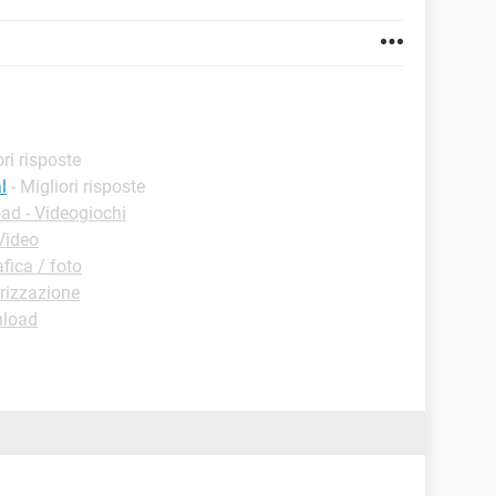
ori risposte
l
- Migliori risposte
ad - Videogiochi
Video
fica / foto
rizzazione
nload