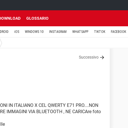
DOWNLOAD
GLOSSARIO
DROID
iOS
WINDOWS 10
INSTAGRAM
WHATSAPP
TIKTOK
FACEBOOK
Successivo
NI IN ITALIANO X CEL QWERTY E71 PRO....NON
E IMMAGINI VIA BLUETOOTH , NE CARICAre foto
lle