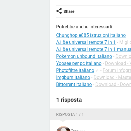
Share
Potrebbe anche interessarti:
Chunghop e885 istruzioni italiano
A.i.&e universal remote 7 in 1
- Migli
A.i.&e universal remote 7 in 1 manua
Pokemon unbound italiano
-
Downlo
Yoosee per pc italiano
-
Download - 
Photofiltre italiano
✓
-
Forum infogra
Imgburn italiano
-
Download - Maste
Bittorrent italiano
-
Download - Dow
1 risposta
RISPOSTA 1 / 1
Zeeman