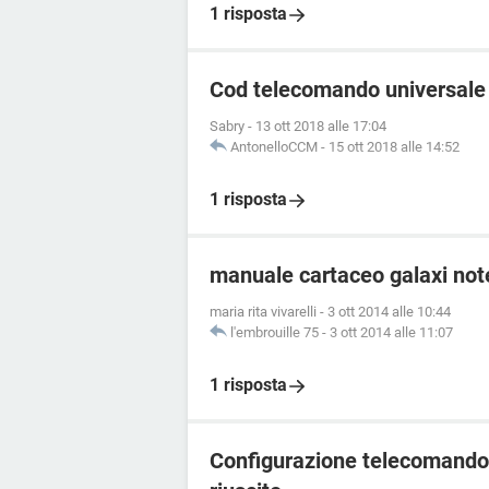
1 risposta
Cod telecomando universale
Sabry
-
13 ott 2018 alle 17:04
AntonelloCCM
-
15 ott 2018 alle 14:52
1 risposta
manuale cartaceo galaxi not
maria rita vivarelli
-
3 ott 2014 alle 10:44
l'embrouille 75
-
3 ott 2014 alle 11:07
1 risposta
Configurazione telecomando 