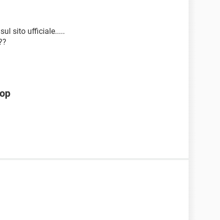
ul sito ufficiale.....
??
hop