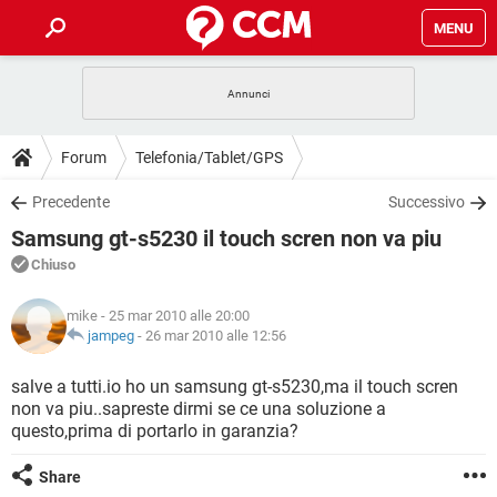
MENU
HOME
COVID-19
GAMING
GUIDE
Forum
Telefonia/Tablet/GPS
INTRATTENIMENTO
ANDROID
COVID-19
GAMING
DOWNLOAD
Precedente
Successivo
iOS
WINDOWS 10
INTRATTENIMENTO
ANDROID
Samsung gt-s5230 il touch scren non va piu
INSTAGRAM
COVID-19
WHATSAPP
GAMING
FORUM
iOS
WINDOWS 10
Chiuso
TIKTOK
INTRATTENIMENTO
FACEBOOK
ANDROID
INSTAGRAM
COVID-19
WHATSAPP
GAMING
GLOSSARIO
HARDWARE
iOS
mike
- 25 mar 2010 alle 20:00
WINDOWS 10
TIKTOK
INTRATTENIMENTO
FACEBOOK
ANDROID
jampeg
-
26 mar 2010 alle 12:56
INSTAGRAM
COVID-19
WHATSAPP
GAMING
HARDWARE
iOS
WINDOWS 10
salve a tutti.io ho un samsung gt-s5230,ma il touch scren
TIKTOK
INTRATTENIMENTO
FACEBOOK
ANDROID
non va piu..sapreste dirmi se ce una soluzione a
INSTAGRAM
WHATSAPP
questo,prima di portarlo in garanzia?
HARDWARE
iOS
WINDOWS 10
TIKTOK
FACEBOOK
INSTAGRAM
WHATSAPP
Share
HARDWARE