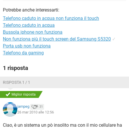
TIKTOK
FACEBOOK
Potrebbe anche interessarti:
HARDWARE
Telefono caduto in acqua non funziona il touch
Telefono caduto in acqua
Bussola iphone non funziona
Non funziona più il touch screen del Samsung S5320
✓
Porta usb non funziona
Telefono da gaming
1 risposta
RISPOSTA 1 / 1
Miglior risposta
jampeg
31
26 mar 2010 alle 12:56
Ciao, è un sistema un pò insolito ma con il mio cellulare ha