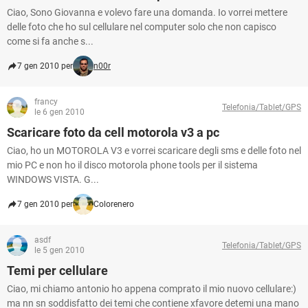
Ciao, Sono Giovanna e volevo fare una domanda. Io vorrei mettere
delle foto che ho sul cellulare nel computer solo che non capisco
come si fa anche s...
7 gen 2010 per
n00r
francy
Telefonia/Tablet/GPS
le 6 gen 2010
Scaricare foto da cell motorola v3 a pc
Ciao, ho un MOTOROLA V3 e vorrei scaricare degli sms e delle foto nel
mio PC e non ho il disco motorola phone tools per il sistema
WINDOWS VISTA. G...
7 gen 2010 per
Colorenero
asdf
Telefonia/Tablet/GPS
le 5 gen 2010
Temi per cellulare
Ciao, mi chiamo antonio ho appena comprato il mio nuovo cellulare:)
ma nn sn soddisfatto dei temi che contiene xfavore detemi una mano