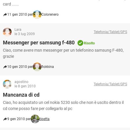
card ......
11 gen 2010 per
Colorenero
Lara
Telefonia/Tablet/GPS
le 3 lug 2009
Messenger per samsung f-480
Risolto
Ciao, come avere msn messenger per un telefonino samsung F-480,
grazie
10 gen 2010 per
fiokkina
agostino
Telefonia/Tablet/GPS
le 8 gen 2010
Mancanza di cd
Ciao, ho acquistato un cel nokia 5230 solo che non è uscito dentro il
cd come posso fare per collegarlo al pc
9 gen 2010 per
tipetta