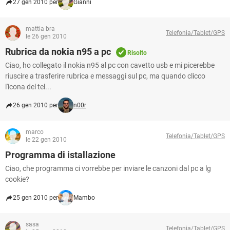
27 gen 2010 per
Gianni
mattia bra
Telefonia/Tablet/GPS
le 26 gen 2010
Rubrica da nokia n95 a pc
Risolto
Ciao, ho collegato il nokia n95 al pc con cavetto usb e mi picerebbe
riuscire a trasferire rubrica e messaggi sul pc, ma quando clicco
l'icona del tel...
26 gen 2010 per
n00r
marco
Telefonia/Tablet/GPS
le 22 gen 2010
Programma di istallazione
Ciao, che programma ci vorrebbe per inviare le canzoni dal pc a lg
cookie?
25 gen 2010 per
Mambo
sasa
Telefonia/Tablet/GPS