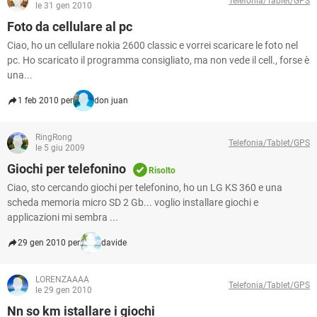
Telefonia/Tablet/GPS
TIKTOK
FACEBOOK
le 31 gen 2010
Foto da cellulare al pc
HARDWARE
Ciao, ho un cellulare nokia 2600 classic e vorrei scaricare le foto nel
pc. Ho scaricato il programma consigliato, ma non vede il cell., forse è
una...
1 feb 2010 per
don juan
RingRong
Telefonia/Tablet/GPS
le 5 giu 2009
Giochi per telefonino
Risolto
Ciao, sto cercando giochi per telefonino, ho un LG KS 360 e una
scheda memoria micro SD 2 Gb... voglio installare giochi e
applicazioni mi sembra ...
29 gen 2010 per
davide
LORENZAAAA
Telefonia/Tablet/GPS
le 29 gen 2010
Nn so km istallare i giochi