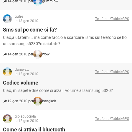
14 gen 2010 per
grimmjow
gufre
Telefonia/Tablet/GPS
le 13 gen 2010
Sms sul pc come si fa?
Ciao,aiutatemi... ma come faccio a scaricare i sms sul telefono se ho
un samsung s5230?mi aiutate?
14 gen 2010 per
wow
daniele...
Telefonia/Tablet/GPS
le 12 gen 2010
Codice volume
Ciao, mi sapete dire come si alza il volume al samsung 5320?
12 gen 2010 per
bangkok
gioiacucciola
Telefonia/Tablet/GPS
le 12 gen 2010
Come si attiva il bluetooth