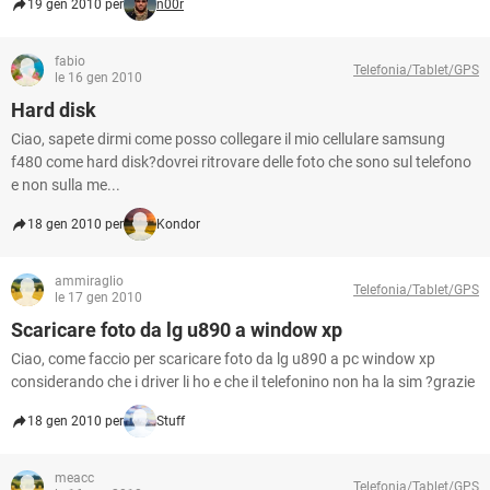
19 gen 2010 per
n00r
fabio
Telefonia/Tablet/GPS
le 16 gen 2010
Hard disk
Ciao, sapete dirmi come posso collegare il mio cellulare samsung
f480 come hard disk?dovrei ritrovare delle foto che sono sul telefono
e non sulla me...
18 gen 2010 per
Kondor
ammiraglio
Telefonia/Tablet/GPS
le 17 gen 2010
Scaricare foto da lg u890 a window xp
Ciao, come faccio per scaricare foto da lg u890 a pc window xp
considerando che i driver li ho e che il telefonino non ha la sim ?grazie
18 gen 2010 per
Stuff
meacc
Telefonia/Tablet/GPS