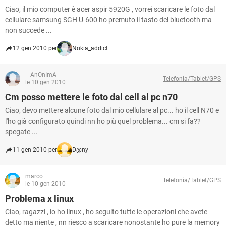
Ciao, il mio computer è acer aspir 5920G , vorrei scaricare le foto dal
cellulare samsung SGH U-600 ho premuto il tasto del bluetooth ma
non succede ...
12 gen 2010 per
Nokia_addict
__AnOnImA__
Telefonia/Tablet/GPS
le 10 gen 2010
Cm posso mettere le foto dal cell al pc n70
Ciao, devo mettere alcune foto dal mio cellulare al pc... ho il cell N70 e
l'ho già configurato quindi nn ho più quel problema... cm si fa??
spegate ...
11 gen 2010 per
D@ny
marco
Telefonia/Tablet/GPS
le 10 gen 2010
Problema x linux
Ciao, ragazzi , io ho linux , ho seguito tutte le operazioni che avete
detto ma niente , nn riesco a scaricare nonostante ho pure la memory