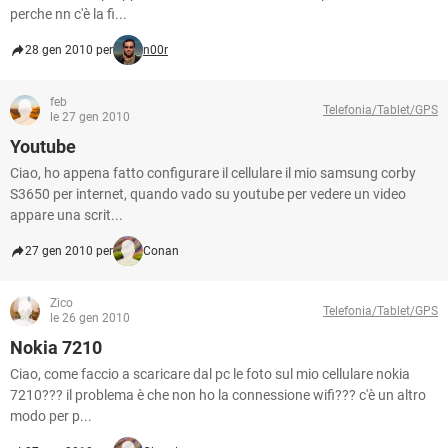
perche nn c'è la fi...
28 gen 2010 per
n00r
feb
Telefonia/Tablet/GPS
le 27 gen 2010
Youtube
Ciao, ho appena fatto configurare il cellulare il mio samsung corby
S3650 per internet, quando vado su youtube per vedere un video
appare una scrit...
27 gen 2010 per
Conan
Zico
Telefonia/Tablet/GPS
le 26 gen 2010
Nokia 7210
Ciao, come faccio a scaricare dal pc le foto sul mio cellulare nokia
7210??? il problema è che non ho la connessione wifi??? c'è un altro
modo per p...