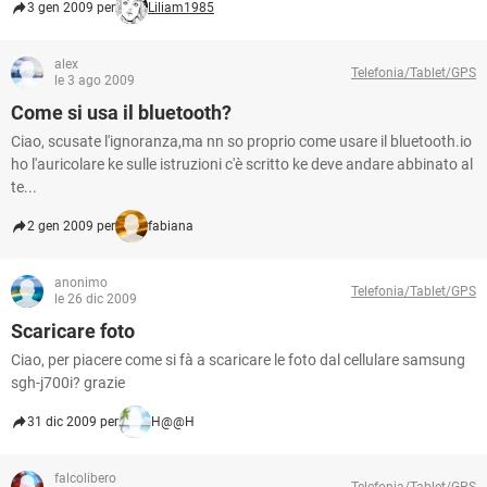
3 gen 2009 per
Liliam1985
alex
Telefonia/Tablet/GPS
le 3 ago 2009
Come si usa il bluetooth?
Ciao, scusate l'ignoranza,ma nn so proprio come usare il bluetooth.io
ho l'auricolare ke sulle istruzioni c'è scritto ke deve andare abbinato al
te...
2 gen 2009 per
fabiana
anonimo
Telefonia/Tablet/GPS
le 26 dic 2009
Scaricare foto
Ciao, per piacere come si fà a scaricare le foto dal cellulare samsung
sgh-j700i? grazie
31 dic 2009 per
H@@H
falcolibero
Telefonia/Tablet/GPS