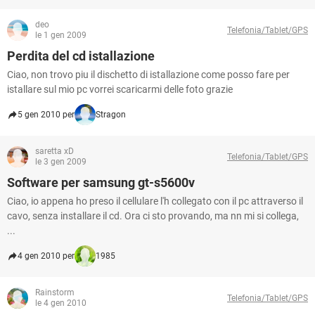
deo
Telefonia/Tablet/GPS
le 1 gen 2009
Perdita del cd istallazione
Ciao, non trovo piu il dischetto di istallazione come posso fare per
istallare sul mio pc vorrei scaricarmi delle foto grazie
5 gen 2010 per
Stragon
saretta xD
Telefonia/Tablet/GPS
le 3 gen 2009
Software per samsung gt-s5600v
Ciao, io appena ho preso il cellulare l'h collegato con il pc attraverso il
cavo, senza installare il cd. Ora ci sto provando, ma nn mi si collega,
...
4 gen 2010 per
1985
Rainstorm
Telefonia/Tablet/GPS
le 4 gen 2010