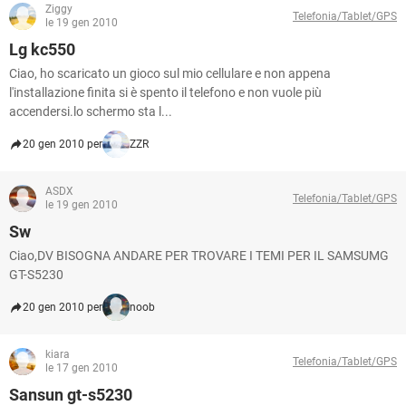
Ziggy
Telefonia/Tablet/GPS
le 19 gen 2010
Lg kc550
Ciao, ho scaricato un gioco sul mio cellulare e non appena
l'installazione finita si è spento il telefono e non vuole più
accendersi.lo schermo sta l...
20 gen 2010 per
ZZR
ASDX
Telefonia/Tablet/GPS
le 19 gen 2010
Sw
Ciao,DV BISOGNA ANDARE PER TROVARE I TEMI PER IL SAMSUMG
GT-S5230
20 gen 2010 per
noob
kiara
Telefonia/Tablet/GPS
le 17 gen 2010
Sansun gt-s5230