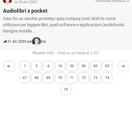
le 29 dic 2009
Audiolibri x pocket
Ciao, ho un vecchio pocketpc ipaq compaq mod.3630 lo vorrei
utilizzare per leggere libri, quali software e applicazioni (audiobook)
bisogna installa...
31 dic 2009 per
Oxi
Risultati 3501 - 3550 su un totale di 3.707
1
3
6
16
33
50
60
63
67
68
69
70
71
72
73
74
75