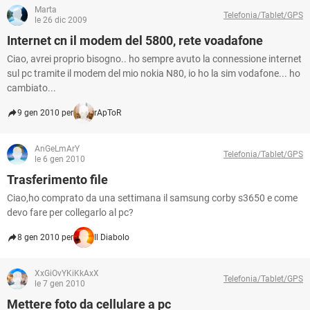
Marta
Telefonia/Tablet/GPS
le 26 dic 2009
Internet cn il modem del 5800, rete voadafone
Ciao, avrei proprio bisogno.. ho sempre avuto la connessione internet
sul pc tramite il modem del mio nokia N80, io ho la sim vodafone... ho
cambiato...
9 gen 2010 per
rApToR
AnGeLmArY
Telefonia/Tablet/GPS
le 6 gen 2010
Trasferimento file
Ciao,ho comprato da una settimana il samsung corby s3650 e come
devo fare per collegarlo al pc?
8 gen 2010 per
Il Diabolo
XxGiOvYKiKkAxX
Telefonia/Tablet/GPS
le 7 gen 2010
Mettere foto da cellulare a pc