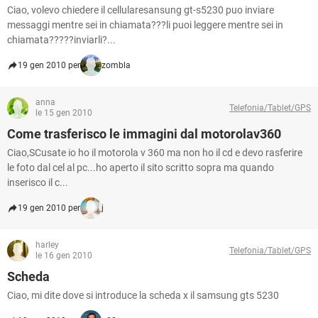
Ciao, volevo chiedere il cellularesansung gt-s5230 puo inviare
messaggi mentre sei in chiamata???li puoi leggere mentre sei in
chiamata?????inviarli?...
19 gen 2010 per
zombla
anna
Telefonia/Tablet/GPS
le 15 gen 2010
Come trasferisco le immagini dal motorolav360
Ciao,SCusate io ho il motorola v 360 ma non ho il cd e devo rasferire
le foto dal cel al pc...ho aperto il sito scritto sopra ma quando
inserisco il c...
19 gen 2010 per
j
harley
Telefonia/Tablet/GPS
le 16 gen 2010
Scheda
Ciao, mi dite dove si introduce la scheda x il samsung gts 5230