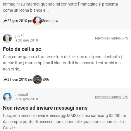
immagini su internet quando mi connetto l'immagine si presenta
come un icona bianca e...
25 gen 2010 per
Grimmjow
gaz62
Telefonia/Tablet/GPS
le 20 gen 2010
Foto da cell a pc
Ciao,come gacco a trasferire foto dal cell ( ho un lg con bluetooth )
anche il pc ( marca hp ) ha il bluetooth li ho associati entrambi ma
non ci rie...
21 gen 2010 per
n00r
brunoa5
Telefonia/Tablet/GPS
le 20 gen 2010
Non riesco ad inviare messagi mms
Ciao, non riesco a inviare messaggi MMS col mio samsung S5230 mi
da sempre punto di accesso non disponibile qualcuno sa come si fa .
Grazie