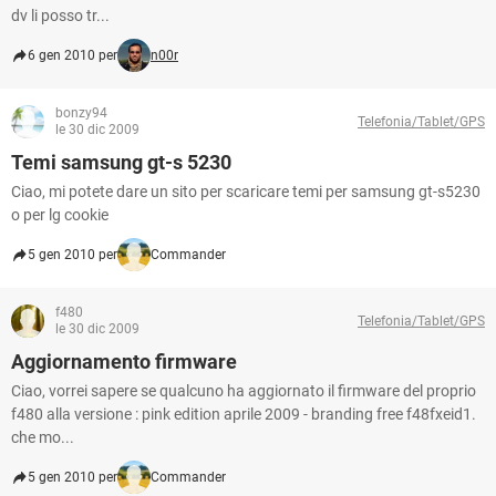
dv li posso tr...
6 gen 2010 per
n00r
bonzy94
Telefonia/Tablet/GPS
le 30 dic 2009
Temi samsung gt-s 5230
Ciao, mi potete dare un sito per scaricare temi per samsung gt-s5230
o per lg cookie
5 gen 2010 per
Commander
f480
Telefonia/Tablet/GPS
le 30 dic 2009
Aggiornamento firmware
Ciao, vorrei sapere se qualcuno ha aggiornato il firmware del proprio
f480 alla versione : pink edition aprile 2009 - branding free f48fxeid1.
che mo...
5 gen 2010 per
Commander