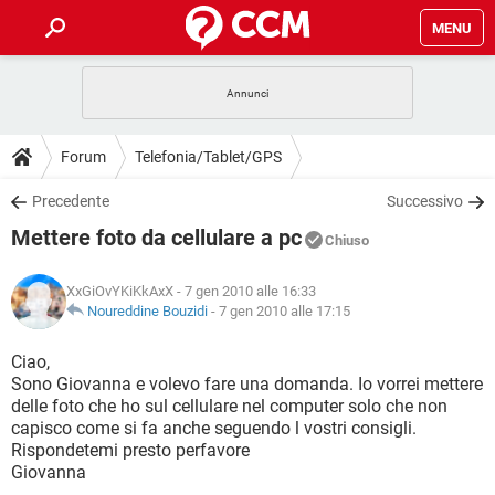
MENU
HOME
COVID-19
GAMING
GUIDE
Forum
Telefonia/Tablet/GPS
INTRATTENIMENTO
ANDROID
COVID-19
GAMING
DOWNLOAD
Precedente
Successivo
iOS
WINDOWS 10
INTRATTENIMENTO
ANDROID
Mettere foto da cellulare a pc
INSTAGRAM
COVID-19
WHATSAPP
GAMING
Chiuso
FORUM
iOS
WINDOWS 10
TIKTOK
INTRATTENIMENTO
FACEBOOK
ANDROID
XxGiOvYKiKkAxX
- 7 gen 2010 alle 16:33
INSTAGRAM
COVID-19
WHATSAPP
GAMING
GLOSSARIO
Noureddine Bouzidi
-
7 gen 2010 alle 17:15
HARDWARE
iOS
WINDOWS 10
TIKTOK
INTRATTENIMENTO
FACEBOOK
ANDROID
INSTAGRAM
COVID-19
WHATSAPP
GAMING
Ciao,
HARDWARE
iOS
WINDOWS 10
Sono Giovanna e volevo fare una domanda. Io vorrei mettere
TIKTOK
INTRATTENIMENTO
FACEBOOK
ANDROID
delle foto che ho sul cellulare nel computer solo che non
INSTAGRAM
WHATSAPP
capisco come si fa anche seguendo l vostri consigli.
HARDWARE
iOS
WINDOWS 10
TIKTOK
FACEBOOK
Rispondetemi presto perfavore
INSTAGRAM
WHATSAPP
Giovanna
HARDWARE