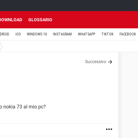
DOWNLOAD
GLOSSARIO
DROID
iOS
WINDOWS 10
INSTAGRAM
WHATSAPP
TIKTOK
FACEBOOK
Successivo
7
o nokia 73 al mio pc?