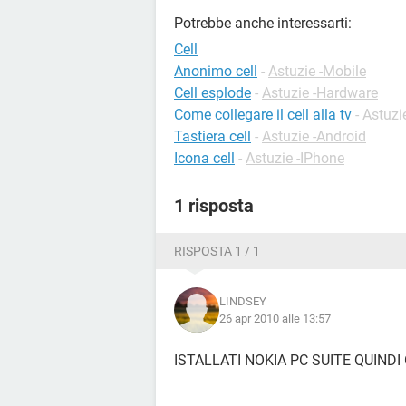
Potrebbe anche interessarti:
Cell
Anonimo cell
-
Astuzie -Mobile
Cell esplode
-
Astuzie -Hardware
Come collegare il cell alla tv
-
Astuzi
Tastiera cell
-
Astuzie -Android
Icona cell
-
Astuzie -IPhone
1 risposta
RISPOSTA 1 / 1
LINDSEY
26 apr 2010 alle 13:57
ISTALLATI NOKIA PC SUITE QUINDI