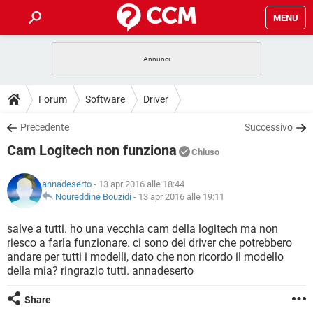
MENU
HOME
COVID-19
GAMING
GUIDE
Forum
Software
Driver
INTRATTENIMENTO
ANDROID
COVID-19
GAMING
DOWNLOAD
Precedente
Successivo
iOS
WINDOWS 10
INTRATTENIMENTO
ANDROID
Cam Logitech non funziona
INSTAGRAM
COVID-19
WHATSAPP
GAMING
Chiuso
FORUM
iOS
WINDOWS 10
TIKTOK
INTRATTENIMENTO
FACEBOOK
ANDROID
annadeserto
- 13 apr 2016 alle 18:44
INSTAGRAM
COVID-19
WHATSAPP
GAMING
GLOSSARIO
Noureddine Bouzidi
-
13 apr 2016 alle 19:11
HARDWARE
iOS
WINDOWS 10
TIKTOK
INTRATTENIMENTO
FACEBOOK
ANDROID
INSTAGRAM
COVID-19
WHATSAPP
GAMING
salve a tutti. ho una vecchia cam della logitech ma non
HARDWARE
iOS
WINDOWS 10
riesco a farla funzionare. ci sono dei driver che potrebbero
TIKTOK
INTRATTENIMENTO
FACEBOOK
ANDROID
andare per tutti i modelli, dato che non ricordo il modello
INSTAGRAM
WHATSAPP
della mia? ringrazio tutti. annadeserto
HARDWARE
iOS
WINDOWS 10
TIKTOK
FACEBOOK
INSTAGRAM
WHATSAPP
Share
HARDWARE