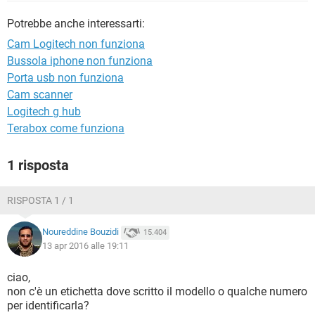
TIKTOK
FACEBOOK
Potrebbe anche interessarti:
HARDWARE
Cam Logitech non funziona
Bussola iphone non funziona
Porta usb non funziona
Cam scanner
Logitech g hub
Terabox come funziona
1 risposta
RISPOSTA 1 / 1
Noureddine Bouzidi
15.404
13 apr 2016 alle 19:11
ciao,
non c'è un etichetta dove scritto il modello o qualche numero
per identificarla?