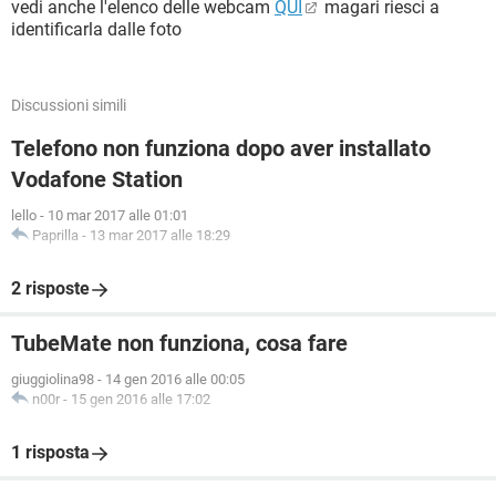
vedi anche l'elenco delle webcam
QUI
magari riesci a
identificarla dalle foto
Discussioni simili
Telefono non funziona dopo aver installato
Vodafone Station
lello
-
10 mar 2017 alle 01:01
Paprilla
-
13 mar 2017 alle 18:29
2 risposte
TubeMate non funziona, cosa fare
giuggiolina98
-
14 gen 2016 alle 00:05
n00r
-
15 gen 2016 alle 17:02
1 risposta