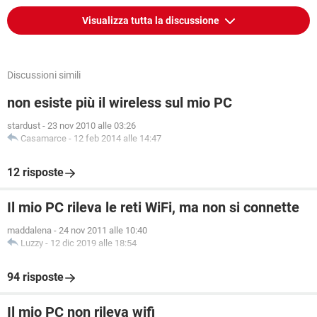
Visualizza tutta la discussione
Discussioni simili
non esiste più il wireless sul mio PC
stardust
-
23 nov 2010 alle 03:26
Casamarce
-
12 feb 2014 alle 14:47
12 risposte
Il mio PC rileva le reti WiFi, ma non si connette
maddalena
-
24 nov 2011 alle 10:40
Luzzy
-
12 dic 2019 alle 18:54
94 risposte
Il mio PC non rileva wifi