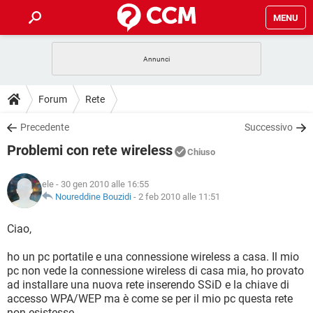
MENU
HOME
COVID-19
GAMING
GUIDE
Forum
Rete
INTRATTENIMENTO
ANDROID
COVID-19
GAMING
DOWNLOAD
Precedente
Successivo
iOS
WINDOWS 10
INTRATTENIMENTO
ANDROID
Problemi con rete wireless
INSTAGRAM
COVID-19
WHATSAPP
GAMING
Chiuso
FORUM
iOS
WINDOWS 10
TIKTOK
INTRATTENIMENTO
FACEBOOK
ANDROID
ele
- 30 gen 2010 alle 16:55
INSTAGRAM
COVID-19
WHATSAPP
GAMING
GLOSSARIO
Noureddine Bouzidi
-
2 feb 2010 alle 11:51
HARDWARE
iOS
WINDOWS 10
TIKTOK
INTRATTENIMENTO
FACEBOOK
ANDROID
INSTAGRAM
COVID-19
WHATSAPP
GAMING
Ciao,
HARDWARE
iOS
WINDOWS 10
TIKTOK
INTRATTENIMENTO
FACEBOOK
ANDROID
ho un pc portatile e una connessione wireless a casa. Il mio
INSTAGRAM
WHATSAPP
pc non vede la connessione wireless di casa mia, ho provato
HARDWARE
iOS
WINDOWS 10
TIKTOK
FACEBOOK
ad installare una nuova rete inserendo SSiD e la chiave di
INSTAGRAM
WHATSAPP
accesso WPA/WEP ma è come se per il mio pc questa rete
HARDWARE
non esistesse.