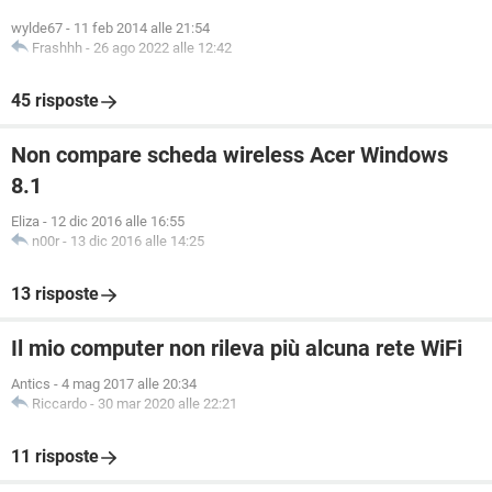
wylde67
-
11 feb 2014 alle 21:54
Frashhh
-
26 ago 2022 alle 12:42
45 risposte
Non compare scheda wireless Acer Windows
8.1
Eliza
-
12 dic 2016 alle 16:55
n00r
-
13 dic 2016 alle 14:25
13 risposte
Il mio computer non rileva più alcuna rete WiFi
Antics
-
4 mag 2017 alle 20:34
Riccardo
-
30 mar 2020 alle 22:21
11 risposte