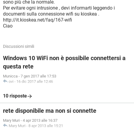
sono più che la normale.
Per evitare ogni intrusione , devi informarti leggendo i
documenti sulla connessione wifi su kioskea .
http://it.kioskea.net/faq/167-wifi
Ciao
Discussioni simili
Windows 10 WiFi non è possibile connettersi a
questa rete
Municca
-
7 gen 2017 alle 17:53
ovi
-
16 dic 2017 alle 12:46
10 risposte
rete disponibile ma non si connette
Mary Muri
-
4 apr 2013 alle 16:37
Mary Muri
-
8 apr 2013 alle 15:21