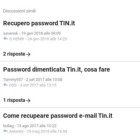
Discussioni simili
Recupero password TIN.it
savenok
-
19 gen 2018 alle 09:09
G.HENRI
-
24 gen 2018 alle 14:25
2 risposte
Password dimenticata Tin.it, cosa fare
Tommy957
-
2 set 2017 alle 10:08
n00r
-
4 set 2017 alle 13:10
1 risposta
Come recupeare password e-mail Tin.it
bollag
-
13 ago 2017 alle 10:22
Antonini
-
19 mag 2018 alle 16:58