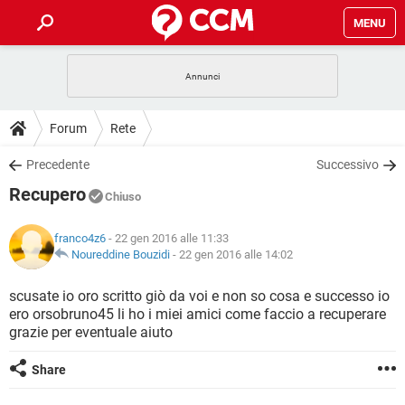
MENU
HOME
COVID-19
GAMING
GUIDE
Forum
Rete
INTRATTENIMENTO
ANDROID
COVID-19
GAMING
DOWNLOAD
Precedente
Successivo
iOS
WINDOWS 10
INTRATTENIMENTO
ANDROID
Recupero
INSTAGRAM
COVID-19
WHATSAPP
GAMING
Chiuso
FORUM
iOS
WINDOWS 10
TIKTOK
INTRATTENIMENTO
FACEBOOK
ANDROID
franco4z6
- 22 gen 2016 alle 11:33
INSTAGRAM
COVID-19
WHATSAPP
GAMING
GLOSSARIO
Noureddine Bouzidi
-
22 gen 2016 alle 14:02
HARDWARE
iOS
WINDOWS 10
TIKTOK
INTRATTENIMENTO
FACEBOOK
ANDROID
INSTAGRAM
COVID-19
WHATSAPP
GAMING
scusate io oro scritto giò da voi e non so cosa e successo io
HARDWARE
iOS
WINDOWS 10
ero orsobruno45 li ho i miei amici come faccio a recuperare
TIKTOK
INTRATTENIMENTO
FACEBOOK
ANDROID
grazie per eventuale aiuto
INSTAGRAM
WHATSAPP
HARDWARE
iOS
WINDOWS 10
TIKTOK
FACEBOOK
Share
INSTAGRAM
WHATSAPP
HARDWARE