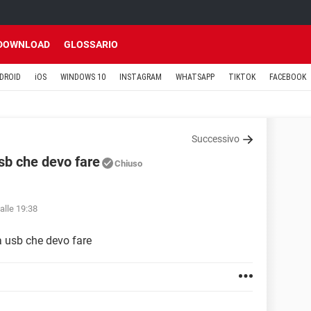
DOWNLOAD
GLOSSARIO
DROID
iOS
WINDOWS 10
INSTAGRAM
WHATSAPP
TIKTOK
FACEBOOK
Successivo
sb che devo fare
Chiuso
alle 19:38
a usb che devo fare