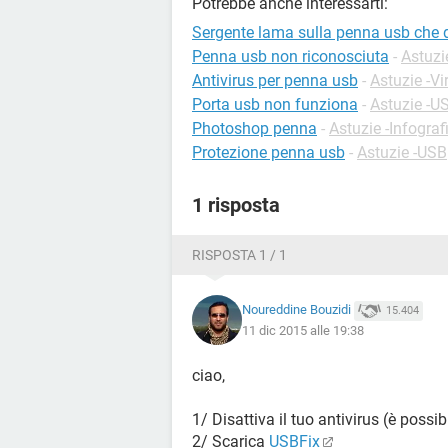
Potrebbe anche interessarti:
Sergente lama sulla penna usb che 
Penna usb non riconosciuta
-
Astuzi
Antivirus per penna usb
-
Astuzie -Vi
Porta usb non funziona
-
Astuzie -U
Photoshop penna
-
Astuzie -Infograf
Protezione penna usb
-
Astuzie -USB
1 risposta
RISPOSTA 1 / 1
Noureddine Bouzidi
15.404
11 dic 2015 alle 19:38
ciao,
1/ Disattiva il tuo antivirus (è pos
2/ Scarica
USBFix