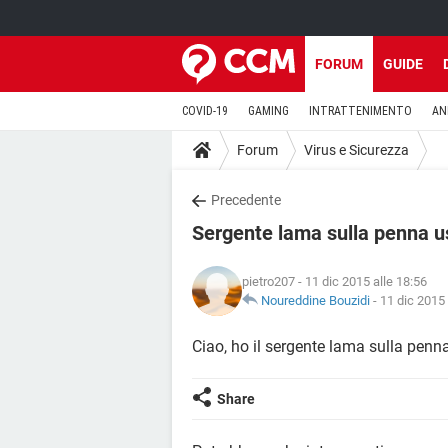
FORUM
GUIDE
COVID-19
GAMING
INTRATTENIMENTO
AN
Forum
Virus e Sicurezza
Precedente
Sergente lama sulla penna u
pietro207
- 11 dic 2015 alle 18:56
Noureddine Bouzidi
-
11 dic 2015 
Ciao, ho il sergente lama sulla penn
Share