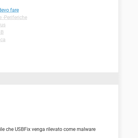
devo fare
e -Periferiche
rus
SB
ica
sibile che USBFix venga rilevato come malware