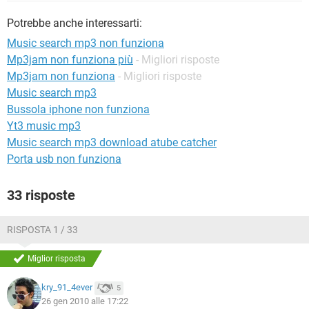
TIKTOK
FACEBOOK
Potrebbe anche interessarti:
HARDWARE
Music search mp3 non funziona
Mp3jam non funziona più
- Migliori risposte
Mp3jam non funziona
- Migliori risposte
Music search mp3
Bussola iphone non funziona
Yt3 music mp3
Music search mp3 download atube catcher
Porta usb non funziona
33 risposte
RISPOSTA 1 / 33
Miglior risposta
kry_91_4ever
5
26 gen 2010 alle 17:22