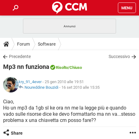
MENU
HOME
COVID-19
GAMING
GUIDE
Forum
Software
INTRATTENIMENTO
ANDROID
COVID-19
GAMING
DOWNLOAD
Precedente
Successivo
iOS
WINDOWS 10
INTRATTENIMENTO
ANDROID
Mp3 nn funziona
INSTAGRAM
COVID-19
WHATSAPP
GAMING
Risolto
/Chiuso
FORUM
iOS
WINDOWS 10
TIKTOK
INTRATTENIMENTO
FACEBOOK
ANDROID
kry_91_4ever
- 25 gen 2010 alle 19:51
INSTAGRAM
COVID-19
WHATSAPP
GAMING
GLOSSARIO
Noureddine Bouzidi
-
16 set 2010 alle 15:35
HARDWARE
iOS
WINDOWS 10
TIKTOK
INTRATTENIMENTO
FACEBOOK
ANDROID
INSTAGRAM
COVID-19
WHATSAPP
GAMING
Ciao,
HARDWARE
iOS
WINDOWS 10
Ho un mp3 da 1gb sl ke ora nn me la legge più e quando
TIKTOK
INTRATTENIMENTO
FACEBOOK
ANDROID
vado sulle risorse dice ke devo formattarlo ma nn va...stesso
INSTAGRAM
WHATSAPP
problema x una chiavetta cm posso fare??
HARDWARE
iOS
WINDOWS 10
TIKTOK
FACEBOOK
INSTAGRAM
WHATSAPP
Share
HARDWARE