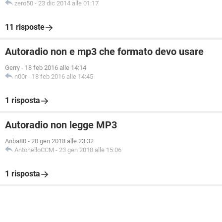
zero50
-
23 dic 2014 alle 01:17
11 risposte
Autoradio non e mp3 che formato devo usare
Gerry
-
18 feb 2016 alle 14:14
n00r
-
18 feb 2016 alle 14:45
1 risposta
Autoradio non legge MP3
Anba80
-
20 gen 2018 alle 23:32
AntonelloCCM
-
23 gen 2018 alle 15:06
1 risposta