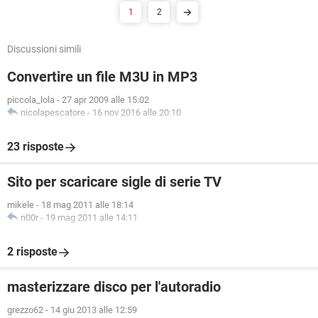
1
2
Discussioni simili
Convertire un file M3U in MP3
piccola_lola
-
27 apr 2009 alle 15:02
nicolapescatore
-
16 nov 2016 alle 20:10
23 risposte
Sito per scaricare sigle di serie TV
mikele
-
18 mag 2011 alle 18:14
n00r
-
19 mag 2011 alle 14:11
2 risposte
masterizzare disco per l'autoradio
grezzo62
-
14 giu 2013 alle 12:59