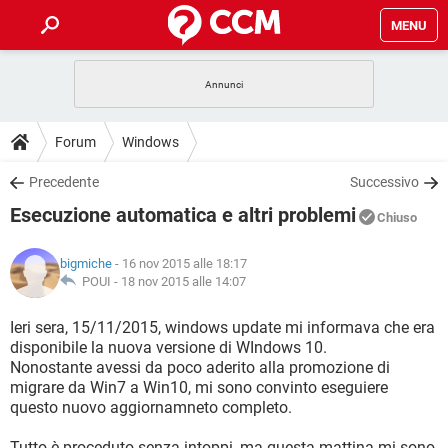
MENU
HOME
COVID-19
GAMING
GUIDE
Forum
Windows
INTRATTENIMENTO
ANDROID
COVID-19
GAMING
DOWNLOAD
Precedente
Successivo
iOS
WINDOWS 10
INTRATTENIMENTO
ANDROID
Esecuzione automatica e altri problemi
INSTAGRAM
COVID-19
WHATSAPP
GAMING
Chiuso
FORUM
iOS
WINDOWS 10
TIKTOK
INTRATTENIMENTO
FACEBOOK
ANDROID
bigmiche
- 16 nov 2015 alle 18:17
INSTAGRAM
COVID-19
WHATSAPP
GAMING
GLOSSARIO
POUI -
18 nov 2015 alle 14:07
HARDWARE
iOS
WINDOWS 10
TIKTOK
INTRATTENIMENTO
FACEBOOK
ANDROID
INSTAGRAM
COVID-19
WHATSAPP
GAMING
Ieri sera, 15/11/2015, windows update mi informava che era
HARDWARE
iOS
WINDOWS 10
disponibile la nuova versione di WIndows 10.
TIKTOK
INTRATTENIMENTO
FACEBOOK
ANDROID
Nonostante avessi da poco aderito alla promozione di
INSTAGRAM
WHATSAPP
migrare da Win7 a Win10, mi sono convinto eseguiere
HARDWARE
iOS
WINDOWS 10
TIKTOK
FACEBOOK
questo nuovo aggiornamneto completo.
INSTAGRAM
WHATSAPP
HARDWARE
Tutto è proceduto senza intoppi, ma questa mattina mi sono