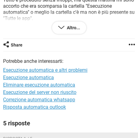
TIKTOK
FACEBOOK
accorto che era scomparsa la cartella "Esecuzione
automatica" o meglio la cartella c'è ma non è più presente su
HARDWARE
"Tutte le app".
Altro...
Inoltre mi sono accorto che il sistema ha replicato tutti i
dischi presenti nel PC, come dire n.2 C:, n.2 D.
Share
Tutto sembra funzionare, ma mi sto preoccupando di questo
risultato. Prima tutto andava alla grande compreso l'avvio
Potrebbe anche interessarti:
del sistema davvero veloce.
Esecuzione automatica e altri problemi
Inoltre è comparsa una cartella "Windows.old", cosa ci devo
Esecuzione automatica
fare è possibile rimuoverla?
Eliminare esecuzione automatica
Esecuzione del server non riuscito
Correzione automatica whatsapp
Risposta automatica outlook
5 risposte