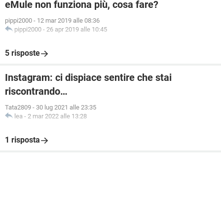
eMule non funziona più, cosa fare?
pippi2000
-
12 mar 2019 alle 08:36
pippi2000
-
26 apr 2019 alle 10:45
5 risposte
Instagram: ci dispiace sentire che stai
riscontrando…
Tata2809
-
30 lug 2021 alle 23:35
lea
-
2 mar 2022 alle 13:28
1 risposta