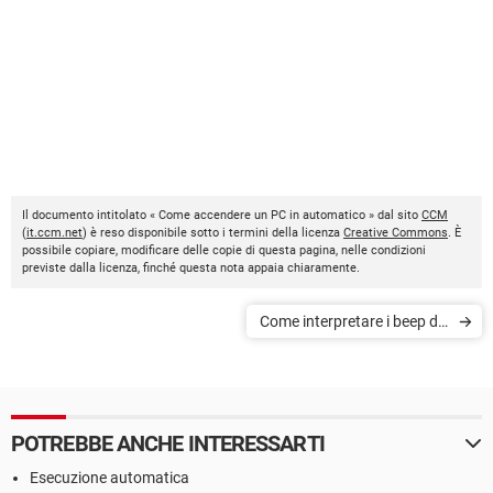
Il documento intitolato « Come accendere un PC in automatico » dal sito
CCM
(
it.ccm.net
) è reso disponibile sotto i termini della licenza
Creative Commons
. È
possibile copiare, modificare delle copie di questa pagina, nelle condizioni
previste dalla licenza, finché questa nota appaia chiaramente.
Come interpretare i beep del
computer
POTREBBE ANCHE INTERESSARTI
Esecuzione automatica