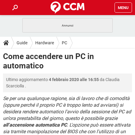
MENU
HOME
COVID-19
GAMING
GUIDE
Guide
Hardware
PC
INTRATTENIMENTO
ANDROID
COVID-19
GAMING
DOWNLOAD
Come accendere un PC in
iOS
WINDOWS 10
INTRATTENIMENTO
ANDROID
automatico
INSTAGRAM
COVID-19
WHATSAPP
GAMING
FORUM
iOS
WINDOWS 10
TIKTOK
INTRATTENIMENTO
FACEBOOK
ANDROID
Ultimo aggiornamento
4 febbraio 2020 alle 16:55
da
Claudia
INSTAGRAM
COVID-19
WHATSAPP
GAMING
GLOSSARIO
HARDWARE
iOS
Scarciolla
.
WINDOWS 10
TIKTOK
INTRATTENIMENTO
FACEBOOK
ANDROID
INSTAGRAM
COVID-19
WHATSAPP
GAMING
Se per una qualunque ragione, sia di lavoro che di comodità
HARDWARE
iOS
WINDOWS 10
(oppure perché il proprio PC è troppo lento ad avviarsi) si
TIKTOK
INTRATTENIMENTO
FACEBOOK
ANDROID
desidera rendere automatico l'avvio della sessione del PC ad
INSTAGRAM
WHATSAPP
HARDWARE
iOS
WINDOWS 10
un’ora prestabilita del giorno, questo è possibile grazie
TIKTOK
FACEBOOK
all’accensione automatica PC
. L'opzione può essere attivata
INSTAGRAM
WHATSAPP
sia tramite manipolazione del BIOS che con l'utilizzo di un
HARDWARE