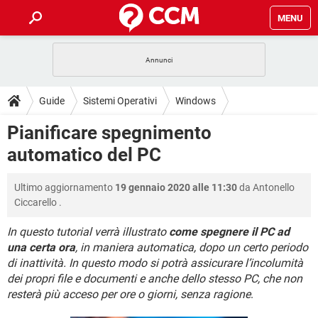
MENU
HOME
COVID-19
GAMING
GUIDE
Guide
Sistemi Operativi
Windows
INTRATTENIMENTO
ANDROID
COVID-19
GAMING
DOWNLOAD
Pianificare spegnimento
iOS
WINDOWS 10
INTRATTENIMENTO
ANDROID
automatico del PC
INSTAGRAM
COVID-19
WHATSAPP
GAMING
FORUM
iOS
WINDOWS 10
TIKTOK
INTRATTENIMENTO
FACEBOOK
ANDROID
Ultimo aggiornamento
19 gennaio 2020 alle 11:30
da
Antonello
INSTAGRAM
COVID-19
WHATSAPP
GAMING
GLOSSARIO
HARDWARE
iOS
Ciccarello
.
WINDOWS 10
TIKTOK
INTRATTENIMENTO
FACEBOOK
ANDROID
INSTAGRAM
COVID-19
WHATSAPP
GAMING
In questo tutorial verrà illustrato
come spegnere il PC ad
HARDWARE
iOS
WINDOWS 10
una certa ora
, in maniera automatica, dopo un certo periodo
TIKTOK
INTRATTENIMENTO
FACEBOOK
ANDROID
di inattività. In questo modo si potrà assicurare l’incolumità
INSTAGRAM
WHATSAPP
HARDWARE
iOS
WINDOWS 10
dei propri file e documenti e anche dello stesso PC, che non
TIKTOK
FACEBOOK
resterà più acceso per ore o giorni, senza ragione
.
INSTAGRAM
WHATSAPP
HARDWARE