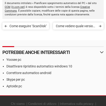
Il documento intitolato « Pianificare spegnimento automatico del PC » dal sito
CCM
(
it.ccm.net
) è reso disponibile sotto i termini della licenza
Creative
Commons
. È possibile copiare, modificare delle copie di questa pagina, nelle
condizioni previste dalla licenza, finché questa nota appaia chiaramente.
Come eseguire ‘ScanDisk’
Come vedere quale versione
di Windows sto eseguendo?
POTREBBE ANCHE INTERESSARTI
Yoosee pc
Disattivare ripristino automatico windows 10
Correttore automatico android
Skype per pc
Aptoide pc
Chi siamo
Condizioni di utilizzo
Informativa sulla privacy