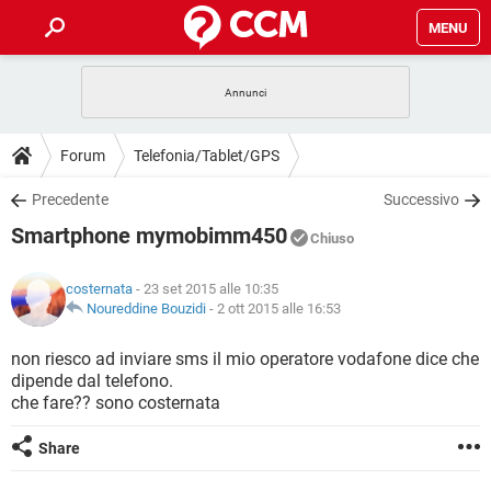
MENU
HOME
COVID-19
GAMING
GUIDE
Forum
Telefonia/Tablet/GPS
INTRATTENIMENTO
ANDROID
COVID-19
GAMING
DOWNLOAD
Precedente
Successivo
iOS
WINDOWS 10
INTRATTENIMENTO
ANDROID
Smartphone mymobimm450
INSTAGRAM
COVID-19
WHATSAPP
GAMING
Chiuso
FORUM
iOS
WINDOWS 10
TIKTOK
INTRATTENIMENTO
FACEBOOK
ANDROID
costernata
- 23 set 2015 alle 10:35
INSTAGRAM
COVID-19
WHATSAPP
GAMING
GLOSSARIO
Noureddine Bouzidi
-
2 ott 2015 alle 16:53
HARDWARE
iOS
WINDOWS 10
TIKTOK
INTRATTENIMENTO
FACEBOOK
ANDROID
INSTAGRAM
COVID-19
WHATSAPP
GAMING
non riesco ad inviare sms il mio operatore vodafone dice che
HARDWARE
iOS
WINDOWS 10
dipende dal telefono.
TIKTOK
INTRATTENIMENTO
FACEBOOK
ANDROID
che fare?? sono costernata
INSTAGRAM
WHATSAPP
HARDWARE
iOS
WINDOWS 10
TIKTOK
FACEBOOK
Share
INSTAGRAM
WHATSAPP
HARDWARE